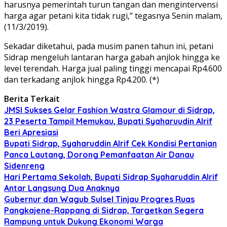
harusnya pemerintah turun tangan dan mengintervensi
harga agar petani kita tidak rugi,” tegasnya Senin malam,
(11/3/2019).
Sekadar diketahui, pada musim panen tahun ini, petani
Sidrap mengeluh lantaran harga gabah anjlok hingga ke
level terendah. Harga jual paling tinggi mencapai Rp4.600
dan terkadang anjlok hingga Rp4.200. (*)
Berita Terkait
JMSI Sukses Gelar Fashion Wastra Glamour di Sidrap,
23 Peserta Tampil Memukau, Bupati Syaharuudin Alrif
Beri Apresiasi
Bupati Sidrap, Syaharuddin Alrif Cek Kondisi Pertanian
Panca Lautang, Dorong Pemanfaatan Air Danau
Sidenreng
Hari Pertama Sekolah, Bupati Sidrap Syaharuddin Alrif
Antar Langsung Dua Anaknya
Gubernur dan Wagub Sulsel Tinjau Progres Ruas
Pangkajene-Rappang di Sidrap, Targetkan Segera
Rampung untuk Dukung Ekonomi Warga