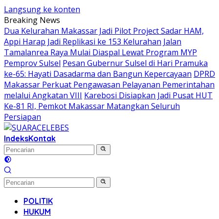
Langsung ke konten
Breaking News
Dua Kelurahan Makassar Jadi Pilot Project Sadar HAM,
Appi Harap Jadi Replikasi ke 153 Kelurahan
Jalan
Tamalanrea Raya Mulai Diaspal Lewat Program MYP
Pemprov Sulsel
Pesan Gubernur Sulsel di Hari Pramuka
ke-65: Hayati Dasadarma dan Bangun Kepercayaan
DPRD
Makassar Perkuat Pengawasan Pelayanan Pemerintahan
melalui Angkatan VIII
Karebosi Disiapkan Jadi Pusat HUT
Ke-81 RI, Pemkot Makassar Matangkan Seluruh
Persiapan
Indeks
Kontak
POLITIK
HUKUM