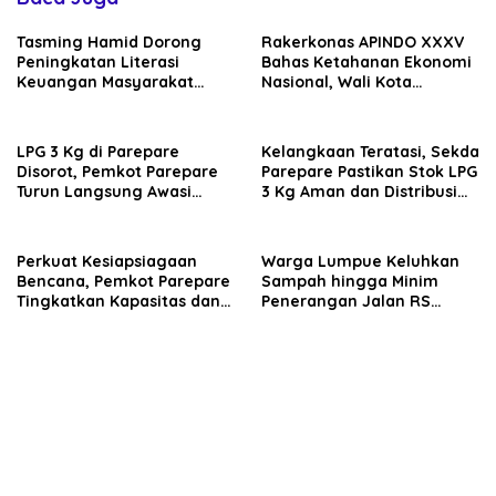
Tasming Hamid Dorong
Rakerkonas APINDO XXXV
Peningkatan Literasi
Bahas Ketahanan Ekonomi
Keuangan Masyarakat
Nasional, Wali Kota
Lewat Program GENCARKAN
Parepare Perkuat
Kolaborasi dengan Dunia
Usaha
LPG 3 Kg di Parepare
Kelangkaan Teratasi, Sekda
Disorot, Pemkot Parepare
Parepare Pastikan Stok LPG
Turun Langsung Awasi
3 Kg Aman dan Distribusi
Distribusi Hingga Pengecer
Tetap Diawasi Ketat
Perkuat Kesiapsiagaan
Warga Lumpue Keluhkan
Bencana, Pemkot Parepare
Sampah hingga Minim
Tingkatkan Kapasitas dan
Penerangan Jalan RS
Kemampuan Manajerial
Ainum Habibie, Muhammad
TRC BPBD
Sadar Siap Perjuangkan
Aspirasi