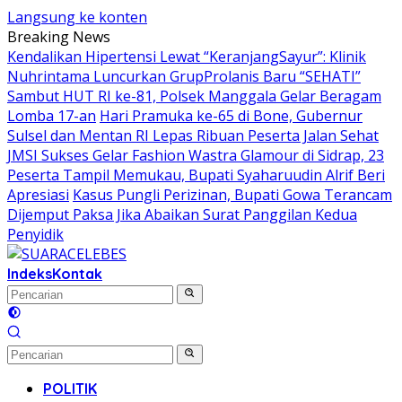
Langsung ke konten
Breaking News
Kendalikan Hipertensi Lewat “KeranjangSayur”: Klinik
Nuhrintama Luncurkan GrupProlanis Baru “SEHATI”
Sambut HUT RI ke-81, Polsek Manggala Gelar Beragam
Lomba 17-an
Hari Pramuka ke-65 di Bone, Gubernur
Sulsel dan Mentan RI Lepas Ribuan Peserta Jalan Sehat
JMSI Sukses Gelar Fashion Wastra Glamour di Sidrap, 23
Peserta Tampil Memukau, Bupati Syaharuudin Alrif Beri
Apresiasi
Kasus Pungli Perizinan, Bupati Gowa Terancam
Dijemput Paksa Jika Abaikan Surat Panggilan Kedua
Penyidik
Indeks
Kontak
POLITIK