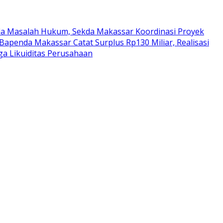
da Masalah Hukum, Sekda Makassar Koordinasi Proyek
Bapenda Makassar Catat Surplus Rp130 Miliar, Realisasi
a Likuiditas Perusahaan