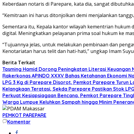
Keberdaan notaris di Parepare, kata dia, sangat dibutuhk
“Kemitraan ini harus ditonjolkan demi menjalankan tan
Sementara itu, Kepala kantor wilayah kementrian hukum
digital. Meningkatkan pelayanan prima soal hukum ke mas
“Tujuannya jelas, untuk melakukan pembinaan dan penga
Kenotariatan harus telit dan hati-hati,” ungkap Imam Suyud
Berita Terkait
Tasming Hamid Dorong Peningkatan Literasi Keuanga
Rakerkonas APINDO XXXV Bahas Ketahanan Ekonomi Nasi
LPG 3 Kg di Parepare Disorot, Pemkot Parepare Turun L
Kelangkaan Teratasi, Sekda Parepare Pastikan Stok LPG 
Perkuat Kesiapsiagaan Bencana, Pemkot Parepare Tin
Warga Lumpue Keluhkan Sampah hingga Minim Peneranga
PEMKOT PAREPARE
Komentar