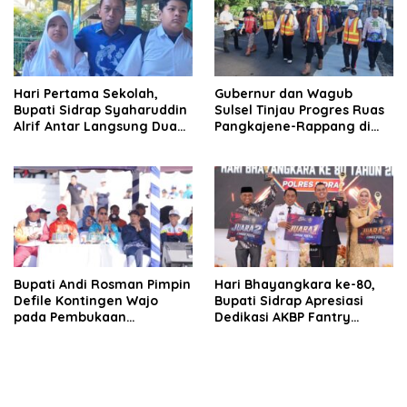
Hari Pertama Sekolah,
Gubernur dan Wagub
Bupati Sidrap Syaharuddin
Sulsel Tinjau Progres Ruas
Alrif Antar Langsung Dua
Pangkajene-Rappang di
Anaknya
Sidrap, Targetkan Segera
Rampung untuk Dukung
Ekonomi Warga
Bupati Andi Rosman Pimpin
Hari Bhayangkara ke-80,
Defile Kontingen Wajo
Bupati Sidrap Apresiasi
pada Pembukaan
Dedikasi AKBP Fantry
Porsenijar PGRI Sulsel 2026
Taherong