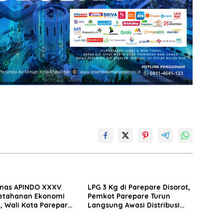
nas APINDO XXXV
LPG 3 Kg di Parepare Disorot,
etahanan Ekonomi
Pemkot Parepare Turun
, Wali Kota Parepare
Langsung Awasi Distribusi
 Kolaborasi dengan
Hingga Pengecer
saha