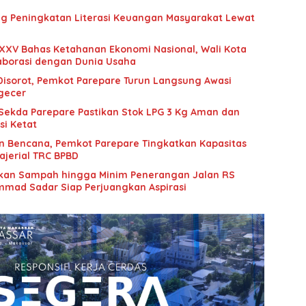
g Peningkatan Literasi Keuangan Masyarakat Lewat
XXV Bahas Ketahanan Ekonomi Nasional, Wali Kota
aborasi dengan Dunia Usaha
 Disorot, Pemkot Parepare Turun Langsung Awasi
ngecer
 Sekda Parepare Pastikan Stok LPG 3 Kg Aman dan
si Ketat
n Bencana, Pemkot Parepare Tingkatkan Kapasitas
jerial TRC BPBD
an Sampah hingga Minim Penerangan Jalan RS
mad Sadar Siap Perjuangkan Aspirasi