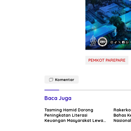
PEMKOT PAREPARE
Komentar
Baca Juga
Tasming Hamid Dorong
Rakerko
Peningkatan Literasi
Bahas K
Keuangan Masyarakat Lewat
Nasional
Program GENCARKAN
Perkuat
Dunia U