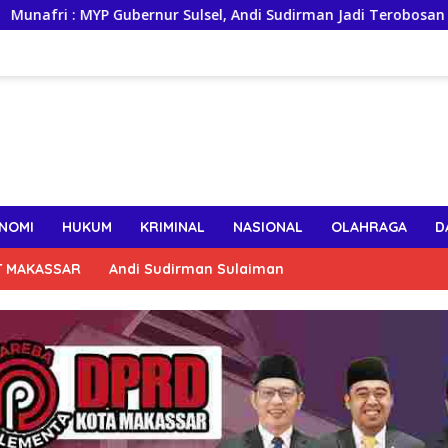
Gubernur Sulsel, Andi Sudirman Jadi Terobosan Besar Perkuat K
NOMI
HUKUM
KRIMINAL
NASIONAL
OLAHRAGA
D
T MAKASSAR
Andi Sudirman Sulaiman