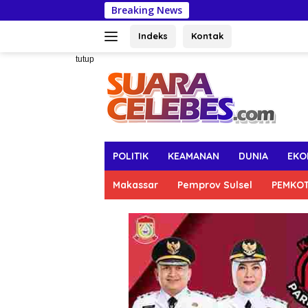
Langsung
Breaking News
Munafri : MYP 
ke
konten
Indeks
Kontak
tutup
POLITIK
KEAMANAN
DUNIA
EKO
Makassar
Pemprov Sulsel
PEMKO