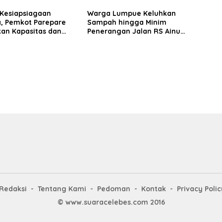
 Kesiapsiagaan
Warga Lumpue Keluhkan
, Pemkot Parepare
Sampah hingga Minim
kan Kapasitas dan
Penerangan Jalan RS Ainum
an Manajerial TRC
Habibie, Muhammad Sadar
Siap Perjuangkan Aspirasi
Redaksi
Tentang Kami
Pedoman
Kontak
Privacy Polic
© www.suaracelebes.com 2016