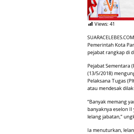
Views:
41
SUARACELEBES.COM, 
Pemerintah Kota Par
pejabat rangkap di 
Pejabat Sementara (P
(13/5/2018) mengung
Pelaksana Tugas (Pl
atau mendesak dilak
“Banyak memang yang
banyaknya eselon II
lelang jabatan,” ung
Ia menuturkan, lela