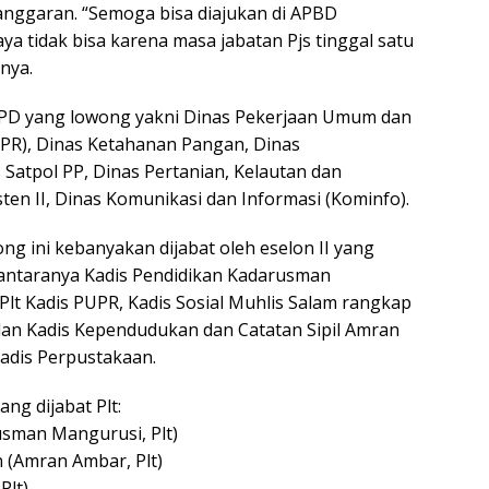
nggaran. “Semoga bisa diajukan di APBD
a tidak bisa karena masa jabatan Pjs tinggal satu
nya.
PD yang lowong yakni Dinas Pekerjaan Umum dan
PR), Dinas Ketahanan Pangan, Dinas
 Satpol PP, Dinas Pertanian, Kelautan dan
sten II, Dinas Komunikasi dan Informasi (Kominfo).
ng ini kebanyakan dijabat oleh eselon II yang
 antaranya Kadis Pendidikan Kadarusman
lt Kadis PUPR, Kadis Sosial Muhlis Salam rangkap
 dan Kadis Kependudukan dan Catatan Sipil Amran
adis Perpustakaan.
ng dijabat Plt:
sman Mangurusi, Plt)
 (Amran Ambar, Plt)
Plt)