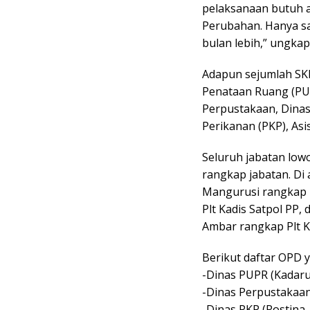
pelaksanaan butuh a
Perubahan. Hanya say
bulan lebih,” ungkap
Adapun sejumlah SK
Penataan Ruang (PU
Perpustakaan, Dinas
Perikanan (PKP), Asi
Seluruh jabatan lowo
rangkap jabatan. Di
Mangurusi rangkap P
Plt Kadis Satpol PP,
Ambar rangkap Plt K
Berikut daftar OPD ya
-Dinas PUPR (Kadaru
-Dinas Perpustakaan
-Dinas PKP (Rostina, 