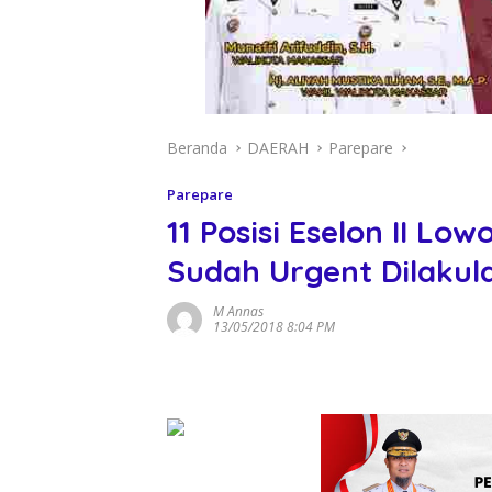
Beranda
DAERAH
Parepare
Parepare
11 Posisi Eselon II Lo
Sudah Urgent Dilakul
M Annas
13/05/2018 8:04 PM