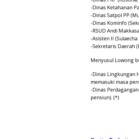
-Dinas Ketahanan Pa
-Dinas Satpol PP (Muh
-Dinas Kominfo (Sekr
-RSUD Andi Makkasau
-Asisten II (Sulaecha 
-Sekretaris Daerah (I
Menyusul Lowong bul
-Dinas Lingkungan H
memasuki masa pen
-Dinas Perdagangan
pensiun). (*)