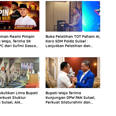
sman Resmi Pimpin
Buka Pelatihan TOT Paham AI,
 Wajo, Terima SK
Karo SDM Polda Sulsel :
PC dari Sufmi Dasco
Lanjutkan Pelatihan dan
Edukasi Terhadap Pelajar di
Seluruh Wilayah Saudara
ukuhkan Lima Bupati
Bupati Wajo Terima
erkuat Stuktur
Kunjungan DPW PAN Sulsel,
 Sulsel, AIA
Perkuat Silaturahmi dan
n Konsolidasi
Sinergi Pembangunan
Tingkat TPS
Daerah