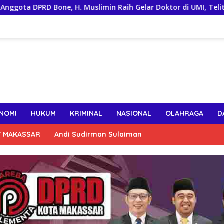
e, H. Muslimin Raih Gelar Doktor di UMI, Teliti Kinerja ASN
NOMI
HUKUM
KRIMINAL
NASIONAL
OLAHRAGA
D
T MAKASSAR
Andi Sudirman Sulaiman