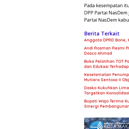
Pada kesempatan itu
DPP Partai NasDem j
Partai NasDem kabup
Berita Terkait
Anggota DPRD Bone, H.
Andi Rosman Resmi Pi
Dasco Ahmad
Buka Pelatihan TOT Pa
dan Edukasi Terhadap
Keselamatan Penumpan
Mutiara Sentosa II Obj
Dasko Kukuhkan Lima B
Targetkan Konsolidas
Bupati Wajo Terima K
Sinergi Pembanguna