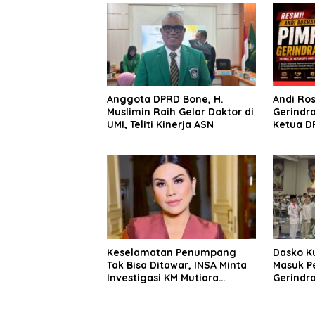
Anggota DPRD Bone, H.
Andi Ro
Muslimin Raih Gelar Doktor di
Gerindra
UMI, Teliti Kinerja ASN
Ketua D
Ahmad
Keselamatan Penumpang
Dasko K
Tak Bisa Ditawar, INSA Minta
Masuk P
Investigasi KM Mutiara
Gerindra
Sentosa II Objektif
Targetka
hingga 