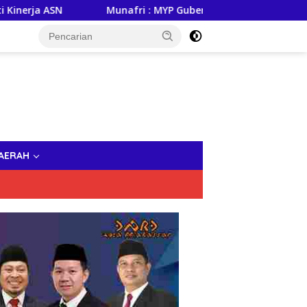
Munafri : MYP Gubernur Sulsel, Andi Sudirman Jadi Terobo
AERAH