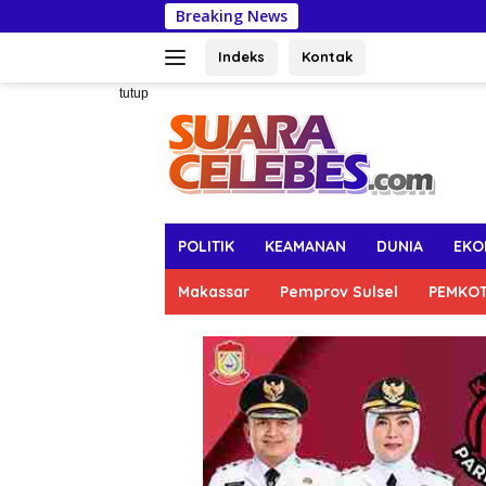
Langsung
Breaking News
Anggota DPRD Bon
ke
konten
Indeks
Kontak
tutup
POLITIK
KEAMANAN
DUNIA
EKO
Makassar
Pemprov Sulsel
PEMKO