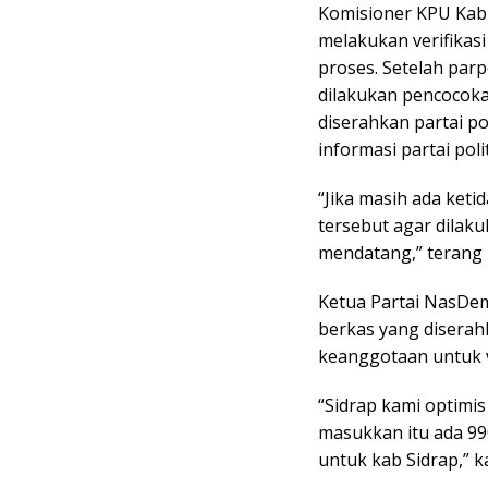
Komisioner KPU Kab
melakukan verifikasi
proses. Setelah par
dilakukan pencocoka
diserahkan partai po
informasi partai pol
“Jika masih ada ket
tersebut agar dilak
mendatang,” terang
Ketua Partai NasDem
berkas yang disera
keanggotaan untuk v
“Sidrap kami optimis
masukkan itu ada 990
untuk kab Sidrap,” k