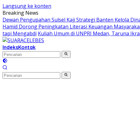
Langsung ke konten
Breaking News
Dewan Pengupahan Sulsel Kaji Strategi Banten Kelola Din
Hamid Dorong Peningkatan Literasi Keuangan Masyara
tapi Mengabdi
Kuliah Umum di UNPRI Medan, Taruna Ikr
Indeks
Kontak