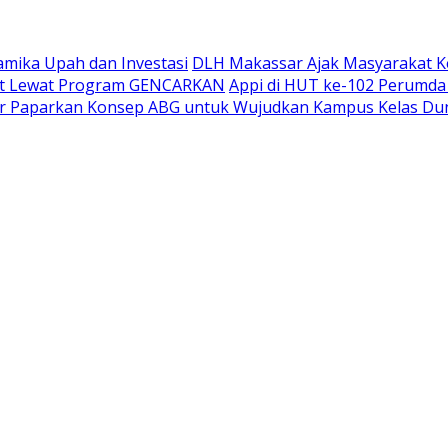
amika Upah dan Investasi
DLH Makassar Ajak Masyarakat K
kat Lewat Program GENCARKAN
Appi di HUT ke-102 Perumda
ar Paparkan Konsep ABG untuk Wujudkan Kampus Kelas Du