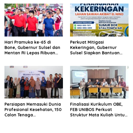
Baru “SEHATI”
Hari Pramuka ke-65 di
Perkuat Mitigasi
Bone, Gubernur Sulsel dan
Kekeringan, Gubernur
Mentan RI Lepas Ribuan
Sulsel Siapkan Bantuan
Peserta Jalan Sehat
Pompa Air dan Sumur Bor
untuk Wilayah Petanian
Persiapan Memasuki Dunia
Finalisasi Kurikulum OBE,
Profesional Kesehatan, 150
FEB UNIBOS Perkuat
Calon Tenaga
Struktur Mata Kuliah Untuk
Laboratorium Medik Jalani
Lulusan Berdaya Saing
Uji Kompetensi di UNIBOS