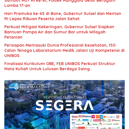
Sambut HUT RI ke-81, Polsek Manggala Gelar Beragam
Lomba 17-an
Hari Pramuka ke-65 di Bone, Gubernur Sulsel dan Mentan
RI Lepas Ribuan Peserta Jalan Sehat
Perkuat Mitigasi Kekeringan, Gubernur Sulsel Siapkan
Bantuan Pompa Air dan Sumur Bor untuk Wilayah
Petanian
Persiapan Memasuki Dunia Profesional Kesehatan, 150
Calon Tenaga Laboratorium Medik Jalani Uji Kompetensi di
UNIBOS
Finalisasi Kurikulum OBE, FEB UNIBOS Perkuat Struktur
Mata Kuliah Untuk Lulusan Berdaya Saing