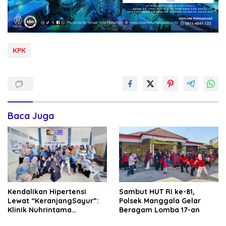
KPK
Baca Juga
Kendalikan Hipertensi
Sambut HUT RI ke-81,
Lewat “KeranjangSayur”:
Polsek Manggala Gelar
Klinik Nuhrintama
Beragam Lomba 17-an
Luncurkan GrupProlanis