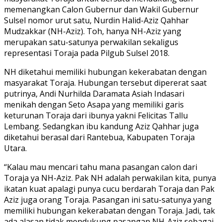
memenangkan Calon Gubernur dan Wakil Gubernur
Sulsel nomor urut satu, Nurdin Halid-Aziz Qahhar
Mudzakkar (NH-Aziz). Toh, hanya NH-Aziz yang
merupakan satu-satunya perwakilan sekaligus
representasi Toraja pada Pilgub Sulsel 2018.
NH diketahui memiliki hubungan kekerabatan dengan
masyarakat Toraja. Hubungan tersebut dipererat saat
putrinya, Andi Nurhilda Daramata Asiah Indasari
menikah dengan Seto Asapa yang memiliki garis
keturunan Toraja dari ibunya yakni Felicitas Tallu
Lembang. Sedangkan ibu kandung Aziz Qahhar juga
diketahui berasal dari Rantebua, Kabupaten Toraja
Utara.
“Kalau mau mencari tahu mana pasangan calon dari
Toraja ya NH-Aziz. Pak NH adalah perwakilan kita, punya
ikatan kuat apalagi punya cucu berdarah Toraja dan Pak
Aziz juga orang Toraja. Pasangan ini satu-satunya yang
memiliki hubungan kekerabatan dengan Toraja. Jadi, tak
ada alasan tidak mendukung pasangan NH-Aziz sebagai