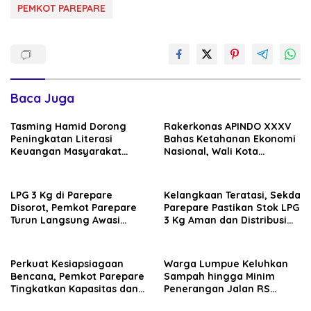
PEMKOT PAREPARE
Baca Juga
Tasming Hamid Dorong
Rakerkonas APINDO XXXV
Peningkatan Literasi
Bahas Ketahanan Ekonomi
Keuangan Masyarakat
Nasional, Wali Kota
Lewat Program GENCARKAN
Parepare Perkuat
Kolaborasi dengan Dunia
Usaha
LPG 3 Kg di Parepare
Kelangkaan Teratasi, Sekda
Disorot, Pemkot Parepare
Parepare Pastikan Stok LPG
Turun Langsung Awasi
3 Kg Aman dan Distribusi
Distribusi Hingga Pengecer
Tetap Diawasi Ketat
Perkuat Kesiapsiagaan
Warga Lumpue Keluhkan
Bencana, Pemkot Parepare
Sampah hingga Minim
Tingkatkan Kapasitas dan
Penerangan Jalan RS
Kemampuan Manajerial
Ainum Habibie, Muhammad