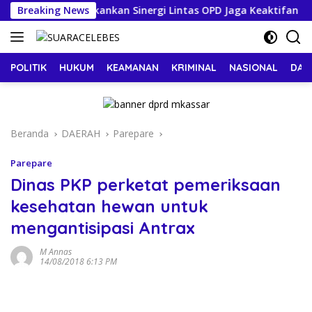
Langsung
a Makassar Tekankan Sinergi Lintas OPD Jaga Keaktifan Peser
Breaking News
ke
konten
POLITIK
HUKUM
KEAMANAN
KRIMINAL
NASIONAL
DAE
Beranda
DAERAH
Parepare
Parepare
Dinas PKP perketat pemeriksaan
kesehatan hewan untuk
mengantisipasi Antrax
M Annas
14/08/2018 6:13 PM