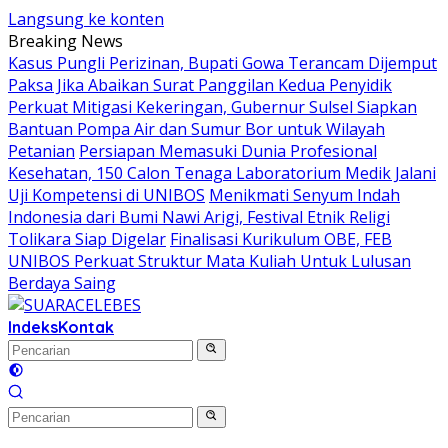
Langsung ke konten
Breaking News
Kasus Pungli Perizinan, Bupati Gowa Terancam Dijemput
Paksa Jika Abaikan Surat Panggilan Kedua Penyidik
Perkuat Mitigasi Kekeringan, Gubernur Sulsel Siapkan
Bantuan Pompa Air dan Sumur Bor untuk Wilayah
Petanian
Persiapan Memasuki Dunia Profesional
Kesehatan, 150 Calon Tenaga Laboratorium Medik Jalani
Uji Kompetensi di UNIBOS
Menikmati Senyum Indah
Indonesia dari Bumi Nawi Arigi, Festival Etnik Religi
Tolikara Siap Digelar
Finalisasi Kurikulum OBE, FEB
UNIBOS Perkuat Struktur Mata Kuliah Untuk Lulusan
Berdaya Saing
Indeks
Kontak