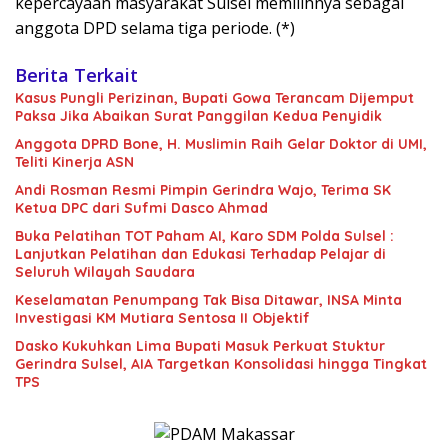
kepercayaan masyarakat Sulsel memilihnya sebagai
anggota DPD selama tiga periode. (*)
Berita Terkait
Kasus Pungli Perizinan, Bupati Gowa Terancam Dijemput
Paksa Jika Abaikan Surat Panggilan Kedua Penyidik
Anggota DPRD Bone, H. Muslimin Raih Gelar Doktor di UMI,
Teliti Kinerja ASN
Andi Rosman Resmi Pimpin Gerindra Wajo, Terima SK
Ketua DPC dari Sufmi Dasco Ahmad
Buka Pelatihan TOT Paham AI, Karo SDM Polda Sulsel :
Lanjutkan Pelatihan dan Edukasi Terhadap Pelajar di
Seluruh Wilayah Saudara
Keselamatan Penumpang Tak Bisa Ditawar, INSA Minta
Investigasi KM Mutiara Sentosa II Objektif
Dasko Kukuhkan Lima Bupati Masuk Perkuat Stuktur
Gerindra Sulsel, AIA Targetkan Konsolidasi hingga Tingkat
TPS