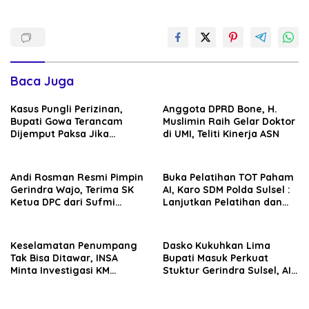
Baca Juga
Kasus Pungli Perizinan,
Anggota DPRD Bone, H.
Bupati Gowa Terancam
Muslimin Raih Gelar Doktor
Dijemput Paksa Jika
di UMI, Teliti Kinerja ASN
Abaikan Surat Panggilan
Kedua Penyidik
Andi Rosman Resmi Pimpin
Buka Pelatihan TOT Paham
Gerindra Wajo, Terima SK
AI, Karo SDM Polda Sulsel :
Ketua DPC dari Sufmi
Lanjutkan Pelatihan dan
Dasco Ahmad
Edukasi Terhadap Pelajar di
Seluruh Wilayah Saudara
Keselamatan Penumpang
Dasko Kukuhkan Lima
Tak Bisa Ditawar, INSA
Bupati Masuk Perkuat
Minta Investigasi KM
Stuktur Gerindra Sulsel, AIA
Mutiara Sentosa II Objektif
Targetkan Konsolidasi
hingga Tingkat TPS