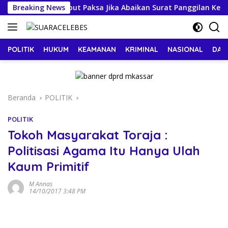
Langsung
Terancam Dijemput Paksa Jika Abaikan Surat Panggilan Kedua Pe
Breaking News
ke
konten
POLITIK
HUKUM
KEAMANAN
KRIMINAL
NASIONAL
DAE
Beranda
POLITIK
POLITIK
Tokoh Masyarakat Toraja :
Politisasi Agama Itu Hanya Ulah
Kaum Primitif
M Annas
14/10/2017 3:48 PM