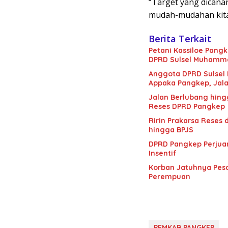
“Target yang dicana
mudah-mudahan kita 
Berita Terkait
Petani Kassiloe Pangk
DPRD Sulsel Muhamma
Anggota DPRD Sulsel
Appaka Pangkep, Jala
Jalan Berlubang hin
Reses DPRD Pangkep
Ririn Prakarsa Reses
hingga BPJS
DPRD Pangkep Perjuan
Insentif
Korban Jatuhnya Pesa
Perempuan
PEMKAB PANGKEP