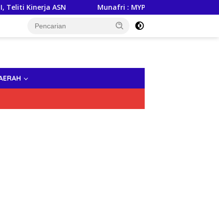
Kinerja ASN
Munafri : MYP Gubernur Sulsel, Andi Sudirm
AERAH