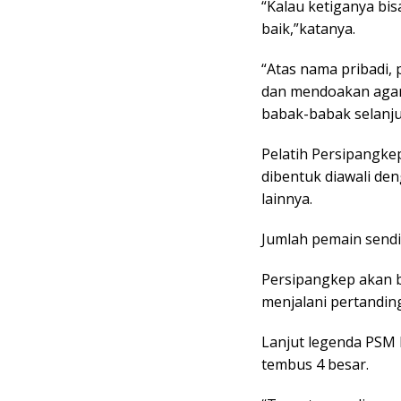
“Kalau ketiganya bisa
baik,”katanya.
“Atas nama pribadi
dan mendoakan agar 
babak-babak selanj
Pelatih Persipangke
dibentuk diawali de
lainnya.
Jumlah pemain sendiri
Persipangkep akan b
menjalani pertandin
Lanjut legenda PSM 
tembus 4 besar.