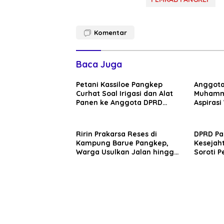
Komentar
Baca Juga
Petani Kassiloe Pangkep
Anggota
Curhat Soal Irigasi dan Alat
Muhamm
Panen ke Anggota DPRD
Aspiras
Sulsel Muhammad Sadar
Appaka 
Saat Reses
Padang 
Ririn Prakarsa Reses di
DPRD Pa
Kampung Barue Pangkep,
Kesejah
Warga Usulkan Jalan hingga
Soroti P
BPJS