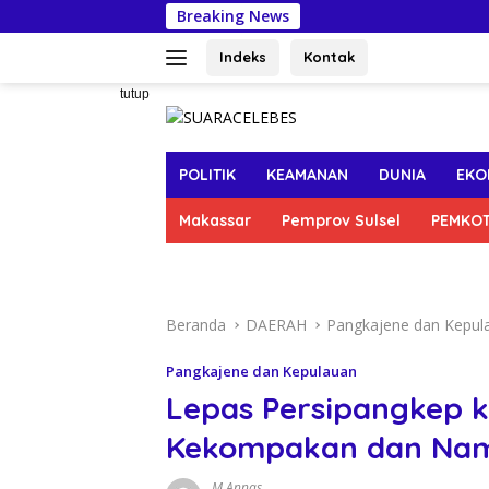
Langsung
Breaking News
A
ke
konten
Indeks
Kontak
tutup
POLITIK
KEAMANAN
DUNIA
EKO
Makassar
Pemprov Sulsel
PEMKO
Beranda
DAERAH
Pangkajene dan Kepul
Pangkajene dan Kepulauan
Lepas Persipangkep k
Kekompakan dan Nam
M Annas