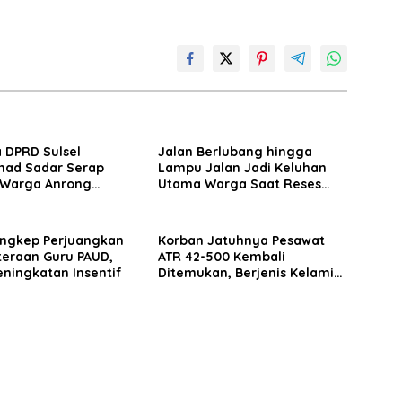
 DPRD Sulsel
Jalan Berlubang hingga
ad Sadar Serap
Lampu Jalan Jadi Keluhan
i Warga Anrong
Utama Warga Saat Reses
Pangkep, Jalan
DPRD Pangkep
Lau Jadi Sorotan
ngkep Perjuangkan
Korban Jatuhnya Pesawat
teraan Guru PAUD,
ATR 42-500 Kembali
eningkatan Insentif
Ditemukan, Berjenis Kelamin
Perempuan