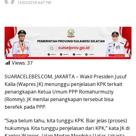
15/03/2019 4:07 PM
Views:
37
SUARACELEBES.COM, JAKARTA – Wakil Presiden Jusuf
Kalla (Wapres JK) menunggu penjelasan KPK terkait
penangkapan Ketua Umum PPP Romahurmuziy
(Rommy). JK menilai penangkapan tersebut bisa
berefek pada PPP.
“Saya belum tahu, kita tunggu KPK. Biar jelas (proses)
hukumnya. Kita tunggu penjelasan dari KPK,” kata JK di
Kantor Wapres, Jalan Medan Merdeka Uatar, Jakarta