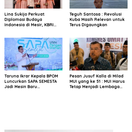
Lina Sukijo Perkuat
Teguh Santosa : Revolusi
Diplomasi Budaya
Kuba Masih Relevan untuk
Indonesia di Mesir, KBRI
Terus Digaungkan
Kairo Dukung Kolaborasi
Fashion Muslim Bersama
Al-Azhar
Taruna Ikrar Kepala BPOM
Pesan Jusuf Kalla di Milad
Luncurkan SAPA SEMESTA
MUI yang ke 51 : MUI Harus
Jadi Mesin Baru
Tetap Menjadi Lembaga
Pendampingan UMKM
Pemberi Nasihat dan
Pangan Berbasis Digital
Fatwa, Bukan Ormas