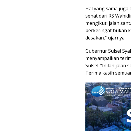
Hal yang sama juga d
sehat dari RS Wahid
mengikuti jalan santa
berkeringat bukan k
desakan,” ujarnya.
Gubernur Sulsel Syah
menyampaikan terim
Sulsel. “Inilah jala
Terima kasih semuany