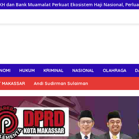
amalat Perkuat Ekosistem Haji Nasional, Perluas Layanan Digi
NOMI
HUKUM
KRIMINAL
NASIONAL
OLAHRAGA
D
T MAKASSAR
Andi Sudirman Sulaiman