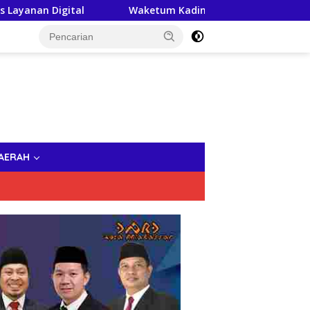
tal
Waketum Kadin Indonesia, Andi Yuslim Patawari Jad
AERAH