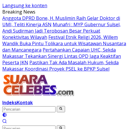
Langsung ke konten
Breaking News
Anggota DPRD Bone, H. Muslimin Raih Gelar Doktor di
UMI, Teliti Kinerja ASN
Munafri : MYP Gubernur Sulsel,
Andi Sudirman Jadi Terobosan Besar Perkuat
Konektivitas Wilayah
Festival Etnik Religi 2026, Willem
Wandik Buka Pintu Tolikara untuk Wisatawan Nusantara
dan Mancanegara
Pertahankan Capaian UHC, Sekda
Makassar Tekankan Sinergi Lintas OPD Jaga Keaktifan
Peserta JKN
Pastikan Tak Ada Masalah Hukum, Sekda
Makassar Koordinasi Proyek PSEL ke BPKP Sulsel
Indeks
Kontak