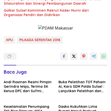
Silaturahmi dan Sinergi Pembangunan Daerah
Golkar Sulsel Komitmen Rekrut Kader Murni dari
Organisasi Pendiri dan Didirikan
KPU
PILKADA SERENTAK 2018
Baca Juga
Andi Rosman Resmi Pimpin
Buka Pelatihan TOT Paham
Gerindra Wajo, Terima SK
AI, Karo SDM Polda Sulsel :
Ketua DPC dari Sufmi
Lanjutkan Pelatihan dan
Dasco Ahmad
Edukasi Terhadap Pelajar di
Seluruh Wilayah Saudara
Keselamatan Penumpang
Dasko Kukuhkan Lima
Tak Bisa Ditawar, INSA
Bupati Masuk Perkuat