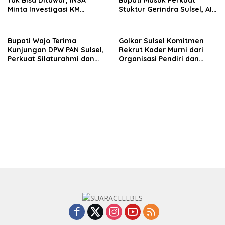
Minta Investigasi KM
Stuktur Gerindra Sulsel, AIA
Mutiara Sentosa II Objektif
Targetkan Konsolidasi
hingga Tingkat TPS
Bupati Wajo Terima
Golkar Sulsel Komitmen
Kunjungan DPW PAN Sulsel,
Rekrut Kader Murni dari
Perkuat Silaturahmi dan
Organisasi Pendiri dan
Sinergi Pembangunan
Didirikan
Daerah