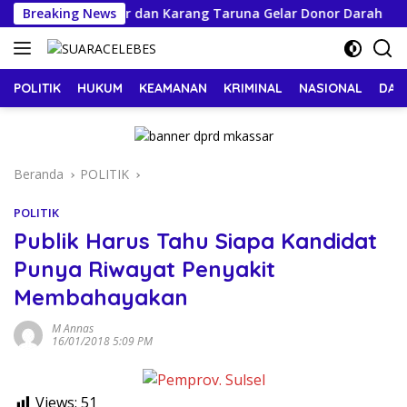
Langsung
r Minum Makassar dan Karang Taruna Gelar Donor Darah
Breaking News
ke
konten
POLITIK
HUKUM
KEAMANAN
KRIMINAL
NASIONAL
DAE
Beranda
POLITIK
POLITIK
Publik Harus Tahu Siapa Kandidat
Punya Riwayat Penyakit
Membahayakan
M Annas
16/01/2018 5:09 PM
Views:
51