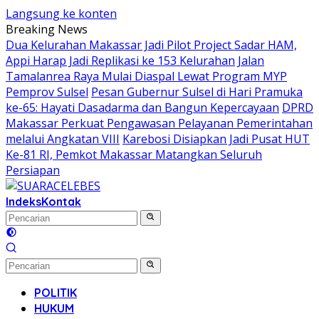
Langsung ke konten
Breaking News
Dua Kelurahan Makassar Jadi Pilot Project Sadar HAM,
Appi Harap Jadi Replikasi ke 153 Kelurahan
Jalan
Tamalanrea Raya Mulai Diaspal Lewat Program MYP
Pemprov Sulsel
Pesan Gubernur Sulsel di Hari Pramuka
ke-65: Hayati Dasadarma dan Bangun Kepercayaan
DPRD
Makassar Perkuat Pengawasan Pelayanan Pemerintahan
melalui Angkatan VIII
Karebosi Disiapkan Jadi Pusat HUT
Ke-81 RI, Pemkot Makassar Matangkan Seluruh
Persiapan
Indeks
Kontak
POLITIK
HUKUM