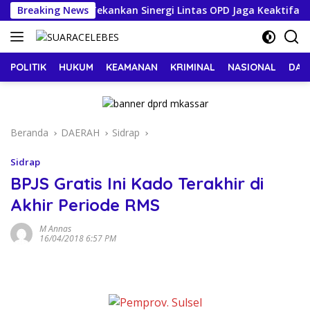
Langsung
ekda Makassar Tekankan Sinergi Lintas OPD Jaga Keaktifan Pes
Breaking News
ke
konten
POLITIK
HUKUM
KEAMANAN
KRIMINAL
NASIONAL
DAE
Beranda
DAERAH
Sidrap
Sidrap
BPJS Gratis Ini Kado Terakhir di
Akhir Periode RMS
M Annas
16/04/2018 6:57 PM