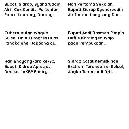
Bupati Sidrap, Syaharuddin
Hari Pertama Sekolah,
Alrif Cek Kondisi Pertanian
Bupati Sidrap Syaharuddin
Panca Lautang, Dorong
Alrif Antar Langsung Dua
Pemanfaatan Air Danau
Anaknya
Sidenreng
Gubernur dan Wagub
Bupati Andi Rosman Pimpin
Sulsel Tinjau Progres Ruas
Defile Kontingen Wajo
Pangkajene-Rappang di
pada Pembukaan
Sidrap, Targetkan Segera
Porsenijar PGRI Sulsel 2026
Rampung untuk Dukung
Ekonomi Warga
Hari Bhayangkara ke-80,
Sidrap Catat Kemiskinan
Bupati Sidrap Apresiasi
Ekstrem Terendah di Sulsel,
Dedikasi AKBP Fantry
Angka Turun Jadi 0,94
Taherong
Persen