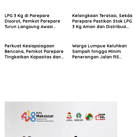
Lewat Program GENCARKAN
Parepare Perkuat
Kolaborasi dengan Dunia
Usaha
LPG 3 Kg di Parepare
Kelangkaan Teratasi, Sekda
Disorot, Pemkot Parepare
Parepare Pastikan Stok LPG
Turun Langsung Awasi
3 Kg Aman dan Distribusi
Distribusi Hingga Pengecer
Tetap Diawasi Ketat
Perkuat Kesiapsiagaan
Warga Lumpue Keluhkan
Bencana, Pemkot Parepare
Sampah hingga Minim
Tingkatkan Kapasitas dan
Penerangan Jalan RS
Kemampuan Manajerial
Ainum Habibie, Muhammad
TRC BPBD
Sadar Siap Perjuangkan
Aspirasi