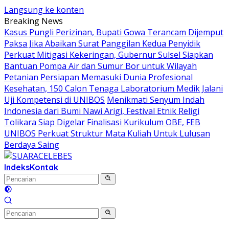
Langsung ke konten
Breaking News
Kasus Pungli Perizinan, Bupati Gowa Terancam Dijemput
Paksa Jika Abaikan Surat Panggilan Kedua Penyidik
Perkuat Mitigasi Kekeringan, Gubernur Sulsel Siapkan
Bantuan Pompa Air dan Sumur Bor untuk Wilayah
Petanian
Persiapan Memasuki Dunia Profesional
Kesehatan, 150 Calon Tenaga Laboratorium Medik Jalani
Uji Kompetensi di UNIBOS
Menikmati Senyum Indah
Indonesia dari Bumi Nawi Arigi, Festival Etnik Religi
Tolikara Siap Digelar
Finalisasi Kurikulum OBE, FEB
UNIBOS Perkuat Struktur Mata Kuliah Untuk Lulusan
Berdaya Saing
Indeks
Kontak