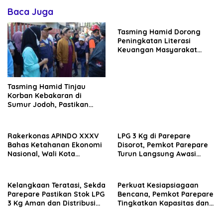
Baca Juga
Tasming Hamid Dorong
Peningkatan Literasi
Keuangan Masyarakat
Lewat Program GENCARKAN
Tasming Hamid Tinjau
Korban Kebakaran di
Sumur Jodoh, Pastikan
Bantuan Segera Disalurkan
Rakerkonas APINDO XXXV
LPG 3 Kg di Parepare
Bahas Ketahanan Ekonomi
Disorot, Pemkot Parepare
Nasional, Wali Kota
Turun Langsung Awasi
Parepare Perkuat
Distribusi Hingga Pengecer
Kolaborasi dengan Dunia
Usaha
Kelangkaan Teratasi, Sekda
Perkuat Kesiapsiagaan
Parepare Pastikan Stok LPG
Bencana, Pemkot Parepare
3 Kg Aman dan Distribusi
Tingkatkan Kapasitas dan
Tetap Diawasi Ketat
Kemampuan Manajerial
TRC BPBD