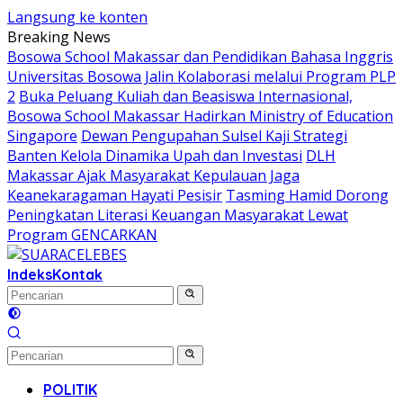
Langsung ke konten
Breaking News
Bosowa School Makassar dan Pendidikan Bahasa Inggris
Universitas Bosowa Jalin Kolaborasi melalui Program PLP
2
Buka Peluang Kuliah dan Beasiswa Internasional,
Bosowa School Makassar Hadirkan Ministry of Education
Singapore
Dewan Pengupahan Sulsel Kaji Strategi
Banten Kelola Dinamika Upah dan Investasi
DLH
Makassar Ajak Masyarakat Kepulauan Jaga
Keanekaragaman Hayati Pesisir
Tasming Hamid Dorong
Peningkatan Literasi Keuangan Masyarakat Lewat
Program GENCARKAN
Indeks
Kontak
POLITIK