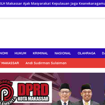
jak Masyarakat Kepulauan Jaga Keanekaragaman Hayati Pesisi
NOMI
HUKUM
KRIMINAL
NASIONAL
OLAHRAGA
D
T MAKASSAR
Andi Sudirman Sulaiman