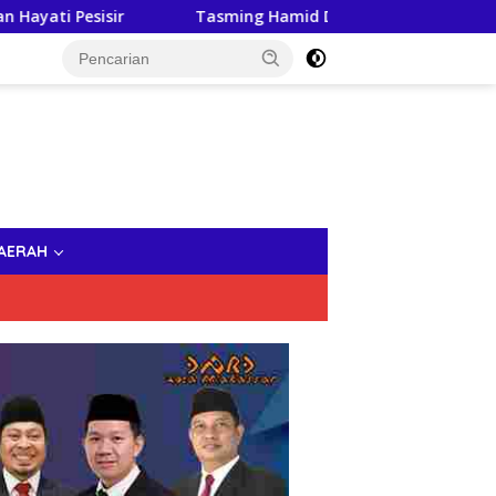
r
Tasming Hamid Dorong Peningkatan Literasi Keuan
AERAH