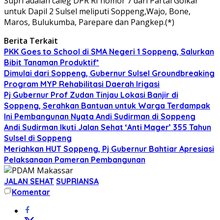
Supri adalah caleg DPR RI nomor 7 dari Partai Golkar
untuk Dapil 2 Sulsel meliputi Soppeng,Wajo, Bone,
Maros, Bulukumba, Parepare dan Pangkep.(*)
Berita Terkait
PKK Goes to School di SMA Negeri 1 Soppeng, Salurkan
Bibit Tanaman Produktif*
Dimulai dari Soppeng, Gubernur Sulsel Groundbreaking
Program MYP Rehabilitasi Daerah Irigasi
Pj Gubernur Prof Zudan Tinjau Lokasi Banjir di
Soppeng, Serahkan Bantuan untuk Warga Terdampak
Ini Pembangunan Nyata Andi Sudirman di Soppeng
Andi Sudirman Ikuti Jalan Sehat ‘Anti Mager’ 355 Tahun
Sulsel di Soppeng
Meriahkan HUT Soppeng, Pj Gubernur Bahtiar Apresiasi
Pelaksanaan Pameran Pembangunan
JALAN SEHAT
SUPRIANSA
Komentar