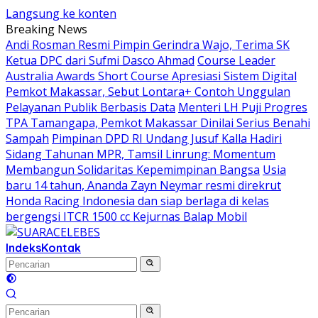
Langsung ke konten
Breaking News
Andi Rosman Resmi Pimpin Gerindra Wajo, Terima SK
Ketua DPC dari Sufmi Dasco Ahmad
Course Leader
Australia Awards Short Course Apresiasi Sistem Digital
Pemkot Makassar, Sebut Lontara+ Contoh Unggulan
Pelayanan Publik Berbasis Data
Menteri LH Puji Progres
TPA Tamangapa, Pemkot Makassar Dinilai Serius Benahi
Sampah
Pimpinan DPD RI Undang Jusuf Kalla Hadiri
Sidang Tahunan MPR, Tamsil Linrung: Momentum
Membangun Solidaritas Kepemimpinan Bangsa
Usia
baru 14 tahun, Ananda Zayn Neymar resmi direkrut
Honda Racing Indonesia dan siap berlaga di kelas
bergengsi ITCR 1500 cc Kejurnas Balap Mobil
Indeks
Kontak