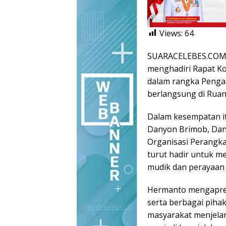
Views:
64
SUARACELEBES.COM, 
menghadiri Rapat Ko
dalam rangka Pengam
berlangsung di Ruan
Dalam kesempatan it
Danyon Brimob, Dan
Organisasi Perangkat
turut hadir untuk m
mudik dan perayaan Id
Hermanto mengapresi
serta berbagai piha
masyarakat menjelan