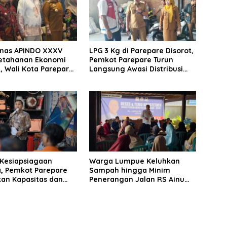
nas APINDO XXXV
LPG 3 Kg di Parepare Disorot,
etahanan Ekonomi
Pemkot Parepare Turun
, Wali Kota Parepare
Langsung Awasi Distribusi
 Kolaborasi dengan
Hingga Pengecer
saha
 Kesiapsiagaan
Warga Lumpue Keluhkan
, Pemkot Parepare
Sampah hingga Minim
kan Kapasitas dan
Penerangan Jalan RS Ainum
an Manajerial TRC
Habibie, Muhammad Sadar
Siap Perjuangkan Aspirasi