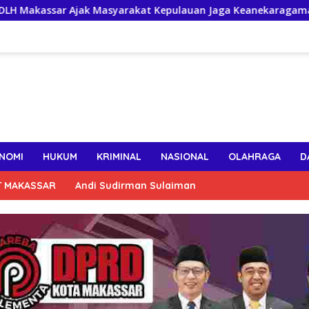
yarakat Kepulauan Jaga Keanekaragaman Hayati Pesisir
NOMI
HUKUM
KRIMINAL
NASIONAL
OLAHRAGA
D
T MAKASSAR
Andi Sudirman Sulaiman