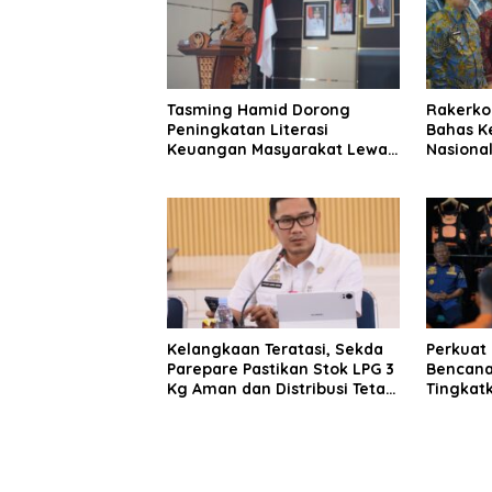
Tasming Hamid Dorong
Rakerko
Peningkatan Literasi
Bahas K
Keuangan Masyarakat Lewat
Nasional
Program GENCARKAN
Perkuat
Dunia U
Kelangkaan Teratasi, Sekda
Perkuat
Parepare Pastikan Stok LPG 3
Bencana
Kg Aman dan Distribusi Tetap
Tingkat
Diawasi Ketat
Kemampu
BPBD