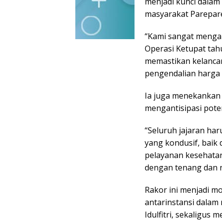
menjadi kunci dala
masyarakat Parepar
“Kami sangat mengap
Operasi Ketupat tahu
memastikan kelancar
pengendalian harga 
Ia juga menekankan 
mengantisipasi pote
“Seluruh jajaran ha
yang kondusif, baik 
pelayanan kesehatan.
dengan tenang dan 
Rakor ini menjadi 
antarinstansi dalam
Idulfitri, sekaligus