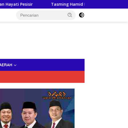
Tasming Hamid Dorong Peningkatan Literasi Keuangan Ma
AERAH