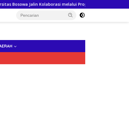
Bosowa Jalin Kolaborasi melalui Program PLP 2
Buka Pe
AERAH