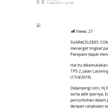
17/04/2019 1:38 PM
Views:
27
SUARACELEBES. COM,
menarget tingkat par
Parepare dapat menc
Hal itu dikemukakan
TPS 2, Jalan Lasimi
(17/4/2019).
Didampingi Istri, Hj
serta adik iparnya, 
percontohan dalam p
dengan rangkaian se