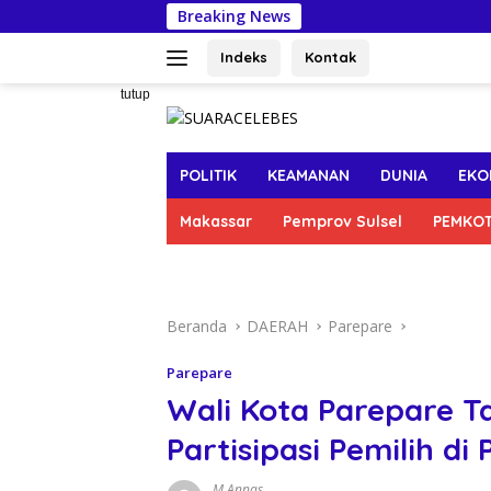
Langsung
Breaking News
Boso
ke
konten
Indeks
Kontak
tutup
POLITIK
KEAMANAN
DUNIA
EKO
Makassar
Pemprov Sulsel
PEMKO
Beranda
DAERAH
Parepare
Parepare
Wali Kota Parepare T
Partisipasi Pemilih di
M Annas