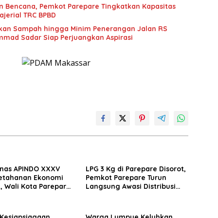
n Bencana, Pemkot Parepare Tingkatkan Kapasitas
jerial TRC BPBD
an Sampah hingga Minim Penerangan Jalan RS
mad Sadar Siap Perjuangkan Aspirasi
nas APINDO XXXV
LPG 3 Kg di Parepare Disorot,
etahanan Ekonomi
Pemkot Parepare Turun
, Wali Kota Parepare
Langsung Awasi Distribusi
 Kolaborasi dengan
Hingga Pengecer
saha
 Kesiapsiagaan
Warga Lumpue Keluhkan