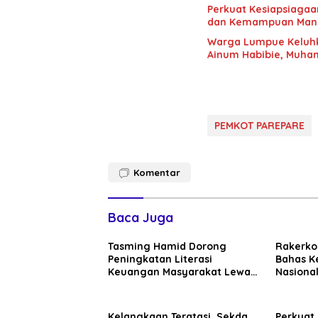
Perkuat Kesiapsiagaa
dan Kemampuan Mana
Warga Lumpue Keluhk
Ainum Habibie, Muham
PEMKOT PAREPARE
Komentar
Baca Juga
Tasming Hamid Dorong
Rakerko
Peningkatan Literasi
Bahas K
Keuangan Masyarakat Lewat
Nasional
Program GENCARKAN
Perkuat
Dunia U
Kelangkaan Teratasi, Sekda
Perkuat