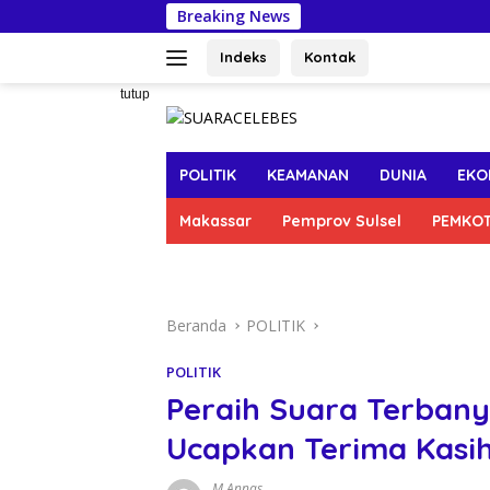
Langsung
Breaking News
K
ke
konten
Indeks
Kontak
tutup
POLITIK
KEAMANAN
DUNIA
EKO
Makassar
Pemprov Sulsel
PEMKO
Beranda
POLITIK
POLITIK
Peraih Suara Terbanya
Ucapkan Terima Kasi
M Annas