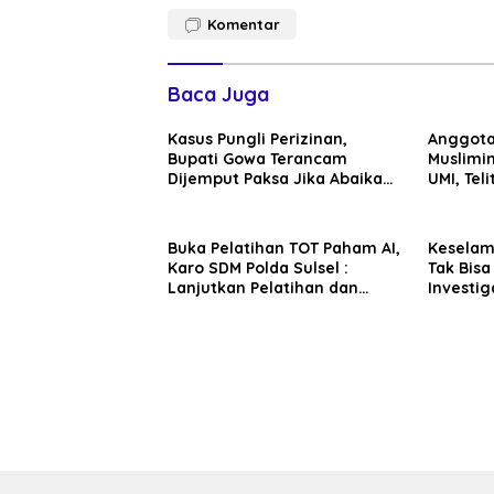
Komentar
Baca Juga
Kasus Pungli Perizinan,
Anggota
Bupati Gowa Terancam
Muslimin
Dijemput Paksa Jika Abaikan
UMI, Teli
Surat Panggilan Kedua
Penyidik
Buka Pelatihan TOT Paham AI,
Kesela
Karo SDM Polda Sulsel :
Tak Bisa
Lanjutkan Pelatihan dan
Investig
Edukasi Terhadap Pelajar di
Sentosa 
Seluruh Wilayah Saudara