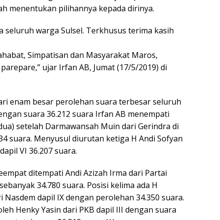
ah menentukan pilihannya kepada dirinya.
a seluruh warga Sulsel. Terkhusus terima kasih
Sahabat, Simpatisan dan Masyarakat Maros,
parepare,” ujar Irfan AB, Jumat (17/5/2019) di
dari enam besar perolehan suara terbesar seluruh
dengan suara 36.212 suara Irfan AB menempati
edua) setelah Darmawansah Muin dari Gerindra di
834 suara. Menyusul diurutan ketiga H Andi Sofyan
 dapil VI 36.207 suara.
empat ditempati Andi Azizah Irma dari Partai
 sebanyak 34.780 suara. Posisi kelima ada H
ri Nasdem dapil IX dengan perolehan 34.350 suara.
leh Henky Yasin dari PKB dapil III dengan suara