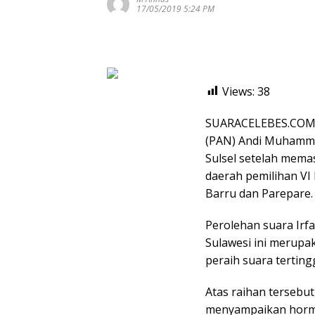
17/05/2019 5:24 PM
Views:
38
SUARACELEBES.COM, 
(PAN) Andi Muhamma
Sulsel setelah memas
daerah pemilihan VI
Barru dan Parepare.
Perolehan suara Irf
Sulawesi ini merupak
peraih suara terting
Atas raihan tersebut,
menyampaikan horma