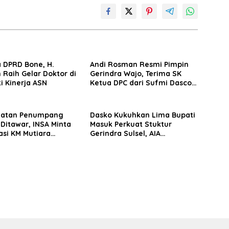
 DPRD Bone, H.
Andi Rosman Resmi Pimpin
 Raih Gelar Doktor di
Gerindra Wajo, Terima SK
ti Kinerja ASN
Ketua DPC dari Sufmi Dasco
Ahmad
matan Penumpang
Dasko Kukuhkan Lima Bupati
 Ditawar, INSA Minta
Masuk Perkuat Stuktur
asi KM Mutiara
Gerindra Sulsel, AIA
II Objektif
Targetkan Konsolidasi
hingga Tingkat TPS