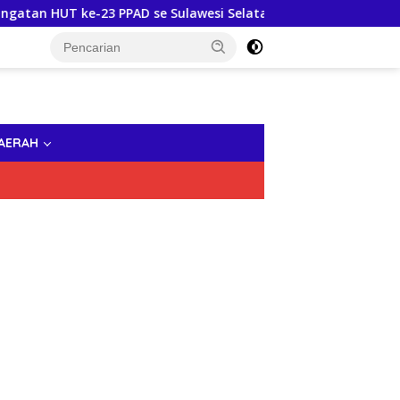
HUT ke-23 PPAD se Sulawesi Selatan
Semarak HUT RI ke
AERAH