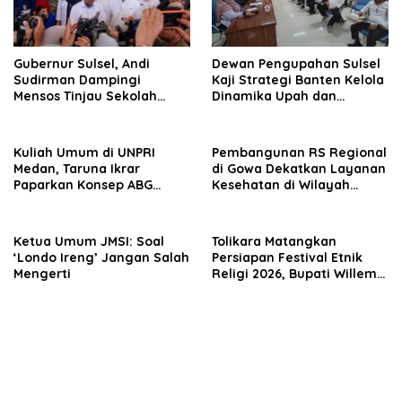
Gubernur Sulsel, Andi
Dewan Pengupahan Sulsel
Sudirman Dampingi
Kaji Strategi Banten Kelola
Mensos Tinjau Sekolah
Dinamika Upah dan
Rakyat Terintegrasi 3 di
Investasi
Sudiang, Tegaskan
Dukungan Pengembangan
Kuliah Umum di UNPRI
Pembangunan RS Regional
Program
Medan, Taruna Ikrar
di Gowa Dekatkan Layanan
Paparkan Konsep ABG
Kesehatan di Wilayah
untuk Wujudkan Kampus
Pegunungan
Kelas Dunia
Ketua Umum JMSI: Soal
Tolikara Matangkan
‘Londo Ireng’ Jangan Salah
Persiapan Festival Etnik
Mengerti
Religi 2026, Bupati Willem
Wandik Targetkan
Pelaksanaan Berjalan
Sukses dan Jadi Etalase
Budaya Papua