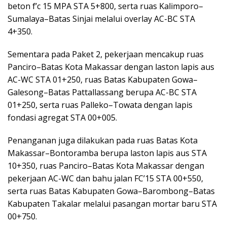
beton f’c 15 MPA STA 5+800, serta ruas Kalimporo–
Sumalaya–Batas Sinjai melalui overlay AC-BC STA
4+350.
Sementara pada Paket 2, pekerjaan mencakup ruas
Panciro–Batas Kota Makassar dengan laston lapis aus
AC-WC STA 01+250, ruas Batas Kabupaten Gowa–
Galesong–Batas Pattallassang berupa AC-BC STA
01+250, serta ruas Palleko–Towata dengan lapis
fondasi agregat STA 00+005.
Penanganan juga dilakukan pada ruas Batas Kota
Makassar–Bontoramba berupa laston lapis aus STA
10+350, ruas Panciro–Batas Kota Makassar dengan
pekerjaan AC-WC dan bahu jalan FC’15 STA 00+550,
serta ruas Batas Kabupaten Gowa–Barombong–Batas
Kabupaten Takalar melalui pasangan mortar baru STA
00+750.