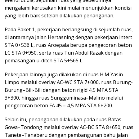
Menurut dia, sejumlah ruas yang sebelumnya
mengalami kerusakan kini mulai menunjukkan kondisi
yang lebih baik setelah dilakukan penanganan.
Pada Paket 1, pekerjaan berlangsung di sejumlah ruas,
di antaranya Jalan Hertasning dengan pekerjaan intert
STA 0+536 L, ruas Aroepala berupa pengecoran beton
LC STA 0+950, serta ruas Tun Abdul Razak dengan
pemasangan u-ditch STA 5+565 L.
Pekerjaan lainnya juga dilakukan di ruas H.M Yasin
Limpo melalui overlay AC-WC STA 7+000, ruas Burung-
Burung–Bili-Bili dengan beton rigid 4,5 MPA STA
3+300, hingga ruas Sungguminasa–Malino melalui
pengecoran beton FA 45 = 4,5 MPA STA 6+200.
Selain itu, penanganan dilakukan pada ruas Batas
Gowa–Tondong melalui overlay AC-BC STA 8+650, ruas
Tanete–Tanaberu dengan pembangunan bahu jalan