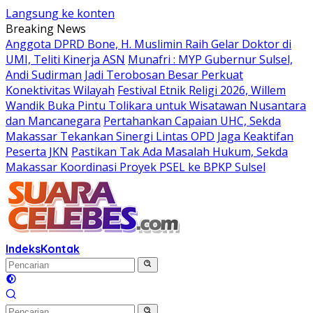
Langsung ke konten
Breaking News
Anggota DPRD Bone, H. Muslimin Raih Gelar Doktor di
UMI, Teliti Kinerja ASN
Munafri : MYP Gubernur Sulsel,
Andi Sudirman Jadi Terobosan Besar Perkuat
Konektivitas Wilayah
Festival Etnik Religi 2026, Willem
Wandik Buka Pintu Tolikara untuk Wisatawan Nusantara
dan Mancanegara
Pertahankan Capaian UHC, Sekda
Makassar Tekankan Sinergi Lintas OPD Jaga Keaktifan
Peserta JKN
Pastikan Tak Ada Masalah Hukum, Sekda
Makassar Koordinasi Proyek PSEL ke BPKP Sulsel
Indeks
Kontak