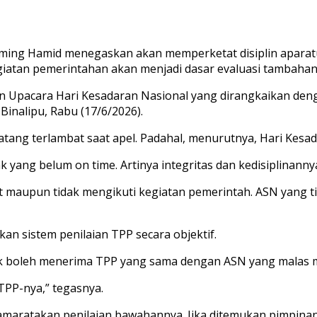
g Hamid menegaskan akan memperketat disiplin aparatur s
iatan pemerintahan akan menjadi dasar evaluasi tambahan
n Upacara Hari Kesadaran Nasional yang dirangkaikan de
inalipu, Rabu (17/6/2026).
 terlambat saat apel. Padahal, menurutnya, Hari Kesadara
 yang belum on time. Artinya integritas dan kedisiplinanny
aupun tidak mengikuti kegiatan pemerintah. ASN yang tid
n sistem penilaian TPP secara objektif.
idak boleh menerima TPP yang sama dengan ASN yang malas 
TPP-nya,” tegasnya.
aratakan penilaian bawahannya. Jika ditemukan pimpinan 