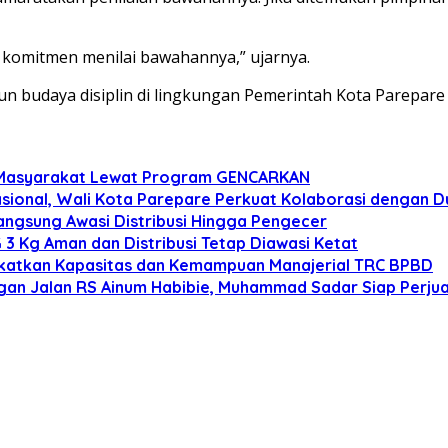
k komitmen menilai bawahannya,” ujarnya.
 budaya disiplin di lingkungan Pemerintah Kota Parepare
n Masyarakat Lewat Program GENCARKAN
onal, Wali Kota Parepare Perkuat Kolaborasi dengan D
angsung Awasi Distribusi Hingga Pengecer
3 Kg Aman dan Distribusi Tetap Diawasi Ketat
gkatkan Kapasitas dan Kemampuan Manajerial TRC BPBD
n Jalan RS Ainum Habibie, Muhammad Sadar Siap Perjua