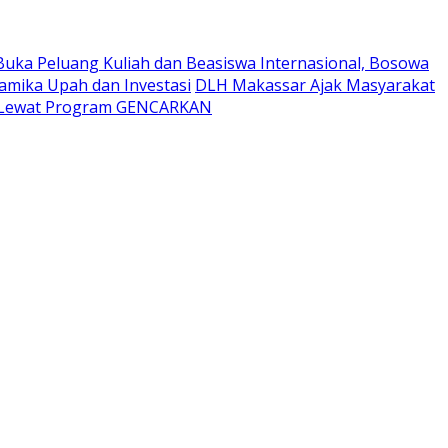
Buka Peluang Kuliah dan Beasiswa Internasional, Bosowa
namika Upah dan Investasi
DLH Makassar Ajak Masyarakat
t Lewat Program GENCARKAN