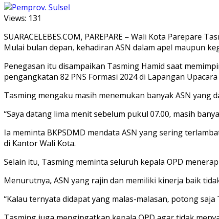
Views:
131
SUARACELEBES.COM, PAREPARE – Wali Kota Parepare Tasmin
Mulai bulan depan, kehadiran ASN dalam apel maupun keg
Penegasan itu disampaikan Tasming Hamid saat memimpi
pengangkatan 82 PNS Formasi 2024 di Lapangan Upacara B
Tasming mengaku masih menemukan banyak ASN yang datang
“Saya datang lima menit sebelum pukul 07.00, masih banyak
Ia meminta BKPSDMD mendata ASN yang sering terlambat m
di Kantor Wali Kota.
Selain itu, Tasming meminta seluruh kepala OPD menerapka
Menurutnya, ASN yang rajin dan memiliki kinerja baik t
“Kalau ternyata didapat yang malas-malasan, potong saja 
Tasming juga mengingatkan kepala OPD agar tidak menyam