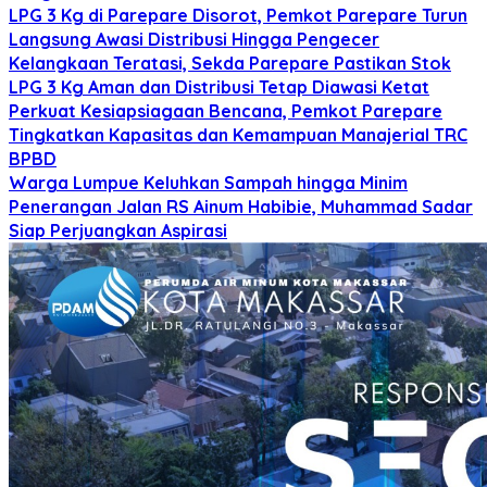
LPG 3 Kg di Parepare Disorot, Pemkot Parepare Turun
Langsung Awasi Distribusi Hingga Pengecer
Kelangkaan Teratasi, Sekda Parepare Pastikan Stok
LPG 3 Kg Aman dan Distribusi Tetap Diawasi Ketat
Perkuat Kesiapsiagaan Bencana, Pemkot Parepare
Tingkatkan Kapasitas dan Kemampuan Manajerial TRC
BPBD
Warga Lumpue Keluhkan Sampah hingga Minim
Penerangan Jalan RS Ainum Habibie, Muhammad Sadar
Siap Perjuangkan Aspirasi