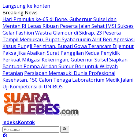
Langsung ke konten
Breaking News
Hari Pramuka ke-65 di Bone, Gubernur Sulsel dan
Mentan RI Lepas Ribuan Peserta Jalan Sehat
JMSI Sukses
Gelar Fashion Wastra Glamour di Sidrap, 23 Peserta
Tampil Memukau, Bupati Syaharuudin Alrif Beri Apresiasi
Kasus Pungli Perizinan, Bupati Gowa Terancam Dijemput
Paksa Jika Abaikan Surat Panggilan Kedua Penyidik
Perkuat Mitigasi Kekeringan, Gubernur Sulsel Siapkan
Bantuan Pompa Air dan Sumur Bor untuk Wilayah
Petanian
Persiapan Memasuki Dunia Profesional
Kesehatan, 150 Calon Tenaga Laboratorium Medik Jalani
Uji Kompetensi di UNIBOS
Indeks
Kontak