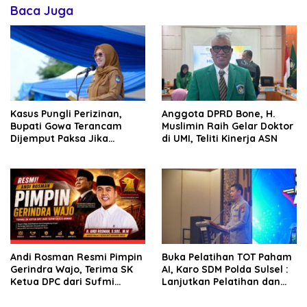
Baca Juga
Kasus Pungli Perizinan,
Anggota DPRD Bone, H.
Bupati Gowa Terancam
Muslimin Raih Gelar Doktor
Dijemput Paksa Jika
di UMI, Teliti Kinerja ASN
Abaikan Surat Panggilan
Kedua Penyidik
Andi Rosman Resmi Pimpin
Buka Pelatihan TOT Paham
Gerindra Wajo, Terima SK
AI, Karo SDM Polda Sulsel :
Ketua DPC dari Sufmi
Lanjutkan Pelatihan dan
Dasco Ahmad
Edukasi Terhadap Pelajar di
Seluruh Wilayah Saudara