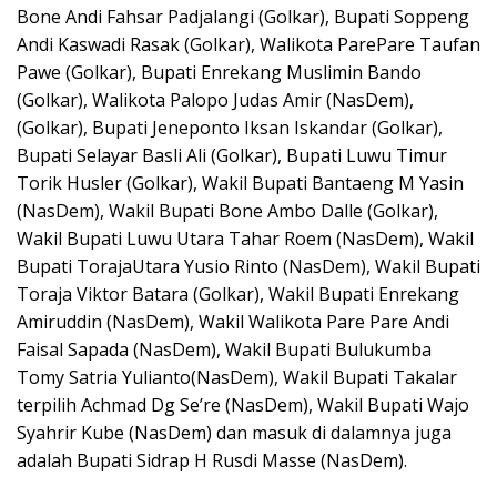
Bone Andi Fahsar Padjalangi (Golkar), Bupati Soppeng
Andi Kaswadi Rasak (Golkar), Walikota ParePare Taufan
Pawe (Golkar), Bupati Enrekang Muslimin Bando
(Golkar), Walikota Palopo Judas Amir (NasDem),
(Golkar), Bupati Jeneponto Iksan Iskandar (Golkar),
Bupati Selayar Basli Ali (Golkar), Bupati Luwu Timur
Torik Husler (Golkar), Wakil Bupati Bantaeng M Yasin
(NasDem), Wakil Bupati Bone Ambo Dalle (Golkar),
Wakil Bupati Luwu Utara Tahar Roem (NasDem), Wakil
Bupati TorajaUtara Yusio Rinto (NasDem), Wakil Bupati
Toraja Viktor Batara (Golkar), Wakil Bupati Enrekang
Amiruddin (NasDem), Wakil Walikota Pare Pare Andi
Faisal Sapada (NasDem), Wakil Bupati Bulukumba
Tomy Satria Yulianto(NasDem), Wakil Bupati Takalar
terpilih Achmad Dg Se’re (NasDem), Wakil Bupati Wajo
Syahrir Kube (NasDem) dan masuk di dalamnya juga
adalah Bupati Sidrap H Rusdi Masse (NasDem).