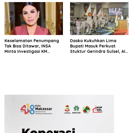
Keselamatan Penumpang
Dasko Kukuhkan Lima
Tak Bisa Ditawar, INSA
Bupati Masuk Perkuat
Minta Investigasi KM
Stuktur Gerindra Sulsel, AIA
Mutiara Sentosa II Objektif
Targetkan Konsolidasi
hingga Tingkat TPS