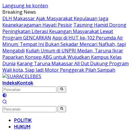
Langsung ke konten
Breaking News
DLH Makassar Ajak Masyarakat Kepulauan Jaga
Keanekaragaman Hayati Pesisir
Tasming Hamid Dorong
Peningkatan Literasi Keuangan Masyarakat Lewat
Program GENCARKAN
Appi di HUT ke-102 Perumda Air
Minum: Tempat Ini Bukan Sekadar Mencari Nafkah, tapi
Mengabdi
Kuliah Umum di UNPRI Medan, Taruna Ikrar
Paparkan Konsep ABG untuk Wujudkan Kampus Kelas
Dunia
Karang Taruna Makassar All Out Dukung Program
Wali kota, Siap Jadi Motor Penggerak Pilah Sampah
Indeks
Kontak
POLITIK
HUKUM