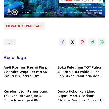
PILWALKOT PAREPARE
Baca Juga
Andi Rosman Resmi Pimpin
Buka Pelatihan TOT Paham
Gerindra Wajo, Terima SK
AI, Karo SDM Polda Sulsel :
Ketua DPC dari Sufmi
Lanjutkan Pelatihan dan
Dasco Ahmad
Edukasi Terhadap Pelajar di
Seluruh Wilayah Saudara
Keselamatan Penumpang
Dasko Kukuhkan Lima
Tak Bisa Ditawar, INSA
Bupati Masuk Perkuat
Minta Investigasi KM
Stuktur Gerindra Sulsel, AIA
Mutiara Sentosa II Objektif
Targetkan Konsolidasi
hingga Tingkat TPS