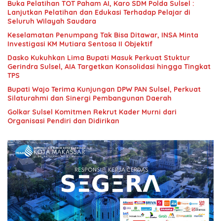
Buka Pelatihan TOT Paham AI, Karo SDM Polda Sulsel :
Lanjutkan Pelatihan dan Edukasi Terhadap Pelajar di
Seluruh Wilayah Saudara
Keselamatan Penumpang Tak Bisa Ditawar, INSA Minta
Investigasi KM Mutiara Sentosa II Objektif
Dasko Kukuhkan Lima Bupati Masuk Perkuat Stuktur
Gerindra Sulsel, AIA Targetkan Konsolidasi hingga Tingkat
TPS
Bupati Wajo Terima Kunjungan DPW PAN Sulsel, Perkuat
Silaturahmi dan Sinergi Pembangunan Daerah
Golkar Sulsel Komitmen Rekrut Kader Murni dari
Organisasi Pendiri dan Didirikan