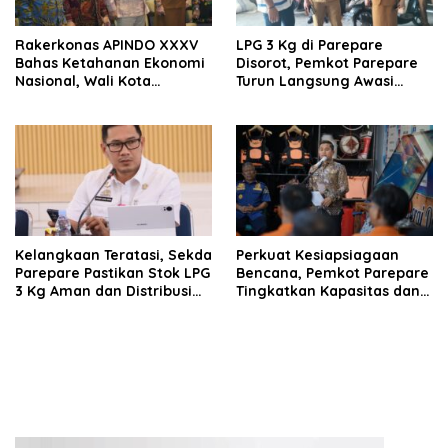
Rakerkonas APINDO XXXV
LPG 3 Kg di Parepare
Bahas Ketahanan Ekonomi
Disorot, Pemkot Parepare
Nasional, Wali Kota
Turun Langsung Awasi
Parepare Perkuat
Distribusi Hingga Pengecer
Kolaborasi dengan Dunia
Usaha
Kelangkaan Teratasi, Sekda
Perkuat Kesiapsiagaan
Parepare Pastikan Stok LPG
Bencana, Pemkot Parepare
3 Kg Aman dan Distribusi
Tingkatkan Kapasitas dan
Tetap Diawasi Ketat
Kemampuan Manajerial
TRC BPBD