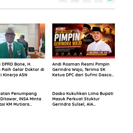
 DPRD Bone, H.
Andi Rosman Resmi Pimpin
 Raih Gelar Doktor di
Gerindra Wajo, Terima SK
ti Kinerja ASN
Ketua DPC dari Sufmi Dasco
Ahmad
matan Penumpang
Dasko Kukuhkan Lima Bupati
 Ditawar, INSA Minta
Masuk Perkuat Stuktur
asi KM Mutiara
Gerindra Sulsel, AIA
II Objektif
Targetkan Konsolidasi
hingga Tingkat TPS