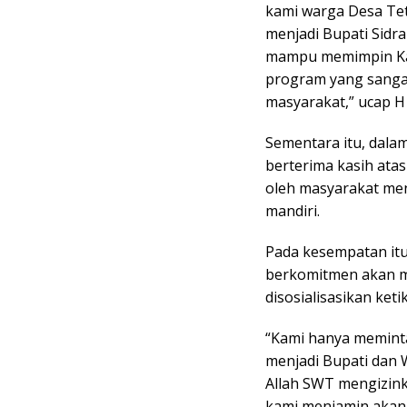
kami warga Desa Te
menjadi Bupati Sidr
mampu memimpin Kab
program yang sangat
masyarakat,” ucap H
Sementara itu, dala
berterima kasih at
oleh masyarakat men
mandiri.
Pada kesempatan itu
berkomitmen akan me
disosialisasikan keti
“Kami hanya meminta
menjadi Bupati dan W
Allah SWT mengizin
kami menjamin akan