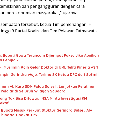
 kemiskinan dan pengangguran dengan cara
n perekonomian masyarakat,” ujarnya.
kesempatan tersebut, ketua Tim pemenangan, H
etinggi 9 Partai Koalisi dan Tim Relawan Fatmawati-
an, Bupati Gowa Terancam Dijemput Paksa Jika Abaikan
a Penyidik
 Muslimin Raih Gelar Doktor di UMI, Teliti Kinerja ASN
mpin Gerindra Wajo, Terima SK Ketua DPC dari Sufmi
ham AI, Karo SDM Polda Sulsel : Lanjutkan Pelatihan
 Pelajar di Seluruh Wilayah Saudara
g Tak Bisa Ditawar, INSA Minta Investigasi KM
ektif
upati Masuk Perkuat Stuktur Gerindra Sulsel, AIA
i hingga Tingkat TPS