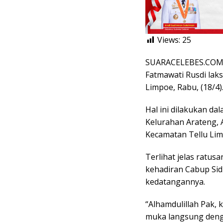
Views:
25
SUARACELEBES.COM, 
Fatmawati Rusdi lak
Limpoe, Rabu, (18/4)
Hal ini dilakukan da
Kelurahan Arateng, 
Kecamatan Tellu Lim
Terlihat jelas ratu
kehadiran Cabup Sid
kedatangannya.
“Alhamdulillah Pak,
muka langsung denga