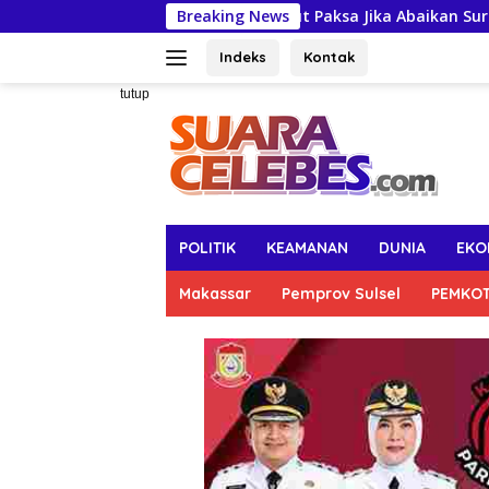
Langsung
owa Terancam Dijemput Paksa Jika Abaikan Surat Panggilan Kedu
Breaking News
ke
konten
Indeks
Kontak
tutup
POLITIK
KEAMANAN
DUNIA
EKO
Makassar
Pemprov Sulsel
PEMKO