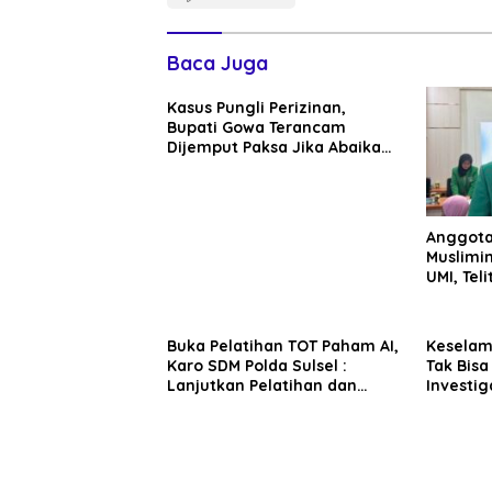
Baca Juga
Kasus Pungli Perizinan,
Bupati Gowa Terancam
Dijemput Paksa Jika Abaikan
Surat Panggilan Kedua
Penyidik
Anggota
Muslimin
UMI, Teli
Buka Pelatihan TOT Paham AI,
Kesela
Karo SDM Polda Sulsel :
Tak Bisa
Lanjutkan Pelatihan dan
Investig
Edukasi Terhadap Pelajar di
Sentosa 
Seluruh Wilayah Saudara