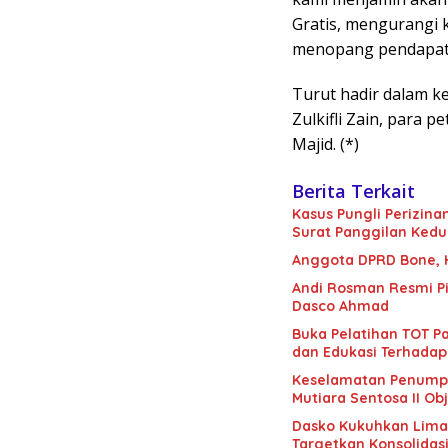
Gratis, mengurangi
menopang pendapata
Turut hadir dalam 
Zulkifli Zain, para p
Majid. (*)
Berita Terkait
Kasus Pungli Perizin
Surat Panggilan Kedu
Anggota DPRD Bone, H.
Andi Rosman Resmi Pi
Dasco Ahmad
Buka Pelatihan TOT Pa
dan Edukasi Terhadap
Keselamatan Penumpan
Mutiara Sentosa II Obj
Dasko Kukuhkan Lima B
Targetkan Konsolidas