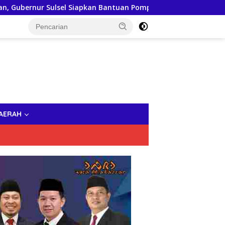
sel Siapkan Bantuan Pompa Air dan Sumur Bor untuk Wilayah Pe
AERAH