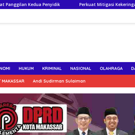
a Penyidik
Perkuat Mitigasi Kekeringan, Gubernur Sul
NOMI
HUKUM
KRIMINAL
NASIONAL
OLAHRAGA
D
T MAKASSAR
Andi Sudirman Sulaiman