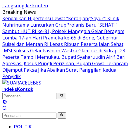
Langsung ke konten
Breaking News
Kendalikan Hipertensi Lewat “KeranjangSayur”: Klinik
Nuhrintama Luncurkan GrupProlanis Baru “SEHATI”
Sambut HUT RI ke-81, Polsek Manggala Gelar Beragam
Lomba 17-an
Hari Pramuka ke-65 di Bone, Gubernur
Sulsel dan Mentan RI Lepas Ribuan Peserta Jalan Sehat
JMSI Sukses Gelar Fashion Wastra Glamour di Sidrap, 23
Peserta Tampil Memukau, Bupati Syaharuudin Alrif Beri
Apresiasi
Kasus Pungli Perizinan, Bupati Gowa Terancam
Dijemput Paksa Jika Abaikan Surat Panggilan Kedua
Penyidik
Indeks
Kontak
POLITIK