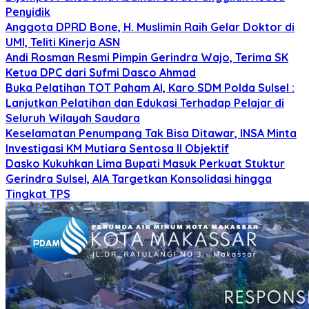
Penyidik
Anggota DPRD Bone, H. Muslimin Raih Gelar Doktor di
UMI, Teliti Kinerja ASN
Andi Rosman Resmi Pimpin Gerindra Wajo, Terima SK
Ketua DPC dari Sufmi Dasco Ahmad
Buka Pelatihan TOT Paham AI, Karo SDM Polda Sulsel :
Lanjutkan Pelatihan dan Edukasi Terhadap Pelajar di
Seluruh Wilayah Saudara
Keselamatan Penumpang Tak Bisa Ditawar, INSA Minta
Investigasi KM Mutiara Sentosa II Objektif
Dasko Kukuhkan Lima Bupati Masuk Perkuat Stuktur
Gerindra Sulsel, AIA Targetkan Konsolidasi hingga
Tingkat TPS