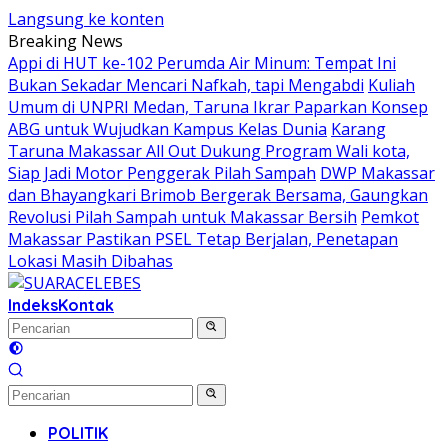
Langsung ke konten
Breaking News
Appi di HUT ke-102 Perumda Air Minum: Tempat Ini
Bukan Sekadar Mencari Nafkah, tapi Mengabdi
Kuliah
Umum di UNPRI Medan, Taruna Ikrar Paparkan Konsep
ABG untuk Wujudkan Kampus Kelas Dunia
Karang
Taruna Makassar All Out Dukung Program Wali kota,
Siap Jadi Motor Penggerak Pilah Sampah
DWP Makassar
dan Bhayangkari Brimob Bergerak Bersama, Gaungkan
Revolusi Pilah Sampah untuk Makassar Bersih
Pemkot
Makassar Pastikan PSEL Tetap Berjalan, Penetapan
Lokasi Masih Dibahas
Indeks
Kontak
POLITIK