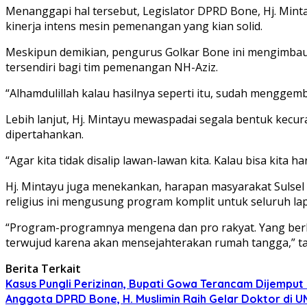
Menanggapi hal tersebut, Legislator DPRD Bone, Hj. Min
kinerja intens mesin pemenangan yang kian solid.
Meskipun demikian, pengurus Golkar Bone ini mengimbau agar
tersendiri bagi tim pemenangan NH-Aziz.
“Alhamdulillah kalau hasilnya seperti itu, sudah menggembi
Lebih lanjut, Hj. Mintayu mewaspadai segala bentuk kecur
dipertahankan.
“Agar kita tidak disalip lawan-lawan kita. Kalau bisa kita
Hj. Mintayu juga menekankan, harapan masyarakat Sulsel 
religius ini mengusung program komplit untuk seluruh la
“Program-programnya mengena dan pro rakyat. Yang berba
terwujud karena akan mensejahterakan rumah tangga,” ta
Berita Terkait
Kasus Pungli Perizinan, Bupati Gowa Terancam Dijemput 
Anggota DPRD Bone, H. Muslimin Raih Gelar Doktor di UMI,