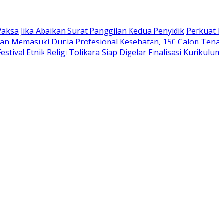
aksa Jika Abaikan Surat Panggilan Kedua Penyidik
Perkuat 
an Memasuki Dunia Profesional Kesehatan, 150 Calon Tena
tival Etnik Religi Tolikara Siap Digelar
Finalisasi Kurikul