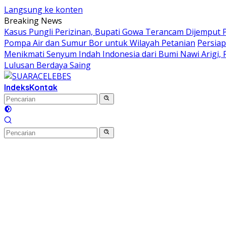
Langsung ke konten
Breaking News
Kasus Pungli Perizinan, Bupati Gowa Terancam Dijemput P
Pompa Air dan Sumur Bor untuk Wilayah Petanian
Persiap
Menikmati Senyum Indah Indonesia dari Bumi Nawi Arigi, Fes
Lulusan Berdaya Saing
Indeks
Kontak