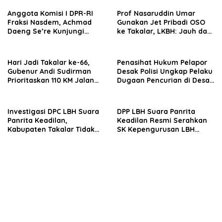
Anggota Komisi I DPR-RI
Prof Nasaruddin Umar
Fraksi Nasdem, Achmad
Gunakan Jet Pribadi OSO
Daeng Se’re Kunjungi
ke Takalar, LKBH: Jauh dari
Kodim 1426/Takalar, Tinjau
Unsur Gratifikasi
Pembangunan dan Serap
Aspirasi Prajurit
Hari Jadi Takalar ke-66,
Penasihat Hukum Pelapor
Gubenur Andi Sudirman
Desak Polisi Ungkap Pelaku
Prioritaskan 110 KM Jalan
Dugaan Pencurian di Desa
dan Bantuan Korban Puting
Balangdatu
Beliung
Investigasi DPC LBH Suara
DPP LBH Suara Panrita
Panrita Keadilan,
Keadilan Resmi Serahkan
Kabupaten Takalar Tidak
SK Kepengurusan LBH
Temukan Indikasi Mafia
Suara Panrita Keadilan
BBM di SPBU Panaikang
Kabupaten Takalar
Takalar