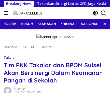
Langsung
Sekda Makassar Tekankan Sinergi Lintas OPD Jaga Keaktifan P
Breaking News
ke
konten
POLITIK
HUKUM
KEAMANAN
KRIMINAL
NASIONAL
DAE
Beranda
DAERAH
Takalar
Takalar
Tim PKK Takalar dan BPOM Sulsel
Akan Bersinergi Dalam Keamanan
Pangan di Sekolah
M Annas
18/07/2018 8:08 PM