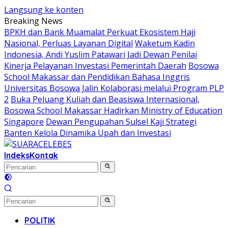
Langsung ke konten
Breaking News
BPKH dan Bank Muamalat Perkuat Ekosistem Haji
Nasional, Perluas Layanan Digital
Waketum Kadin
Indonesia, Andi Yuslim Patawari Jadi Dewan Penilai
Kinerja Pelayanan Investasi Pemerintah Daerah
Bosowa
School Makassar dan Pendidikan Bahasa Inggris
Universitas Bosowa Jalin Kolaborasi melalui Program PLP
2
Buka Peluang Kuliah dan Beasiswa Internasional,
Bosowa School Makassar Hadirkan Ministry of Education
Singapore
Dewan Pengupahan Sulsel Kaji Strategi
Banten Kelola Dinamika Upah dan Investasi
Indeks
Kontak
POLITIK