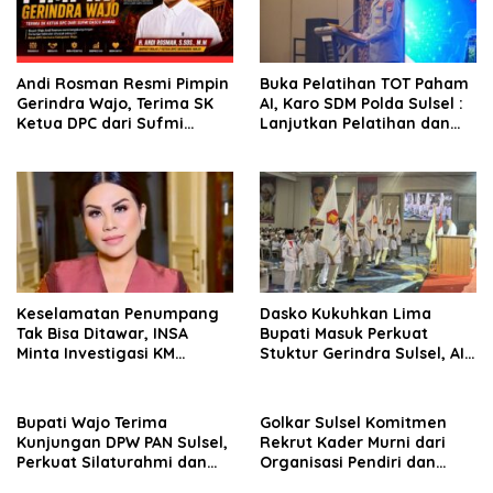
Andi Rosman Resmi Pimpin
Buka Pelatihan TOT Paham
Gerindra Wajo, Terima SK
AI, Karo SDM Polda Sulsel :
Ketua DPC dari Sufmi
Lanjutkan Pelatihan dan
Dasco Ahmad
Edukasi Terhadap Pelajar di
Seluruh Wilayah Saudara
Keselamatan Penumpang
Dasko Kukuhkan Lima
Tak Bisa Ditawar, INSA
Bupati Masuk Perkuat
Minta Investigasi KM
Stuktur Gerindra Sulsel, AIA
Mutiara Sentosa II Objektif
Targetkan Konsolidasi
hingga Tingkat TPS
Bupati Wajo Terima
Golkar Sulsel Komitmen
Kunjungan DPW PAN Sulsel,
Rekrut Kader Murni dari
Perkuat Silaturahmi dan
Organisasi Pendiri dan
Sinergi Pembangunan
Didirikan