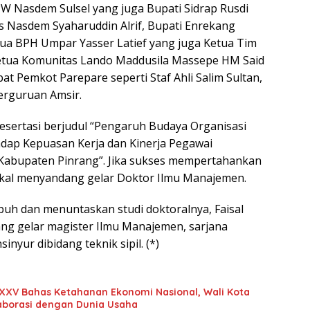
W Nasdem Sulsel yang juga Bupati Sidrap Rusdi
s Nasdem Syaharuddin Alrif, Bupati Enrekang
ua BPH Umpar Yasser Latief yang juga Ketua Tim
tua Komunitas Lando Maddusila Massepe HM Said
at Pemkot Parepare seperti Staf Ahli Salim Sultan,
Perguruan Amsir.
esertasi berjudul “Pengaruh Budaya Organisasi
hadap Kepuasan Kerja dan Kinerja Pegawai
Kabupaten Pinrang”. Jika sukses mempertahankan
akal menyandang gelar Doktor Ilmu Manajemen.
h dan menuntaskan studi doktoralnya, Faisal
ng gelar magister Ilmu Manajemen, sarjana
inyur dibidang teknik sipil. (*)
XXV Bahas Ketahanan Ekonomi Nasional, Wali Kota
aborasi dengan Dunia Usaha