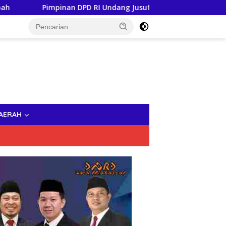
 DPD RI Undang Jusuf Kalla Hadiri Sidang Tahunan MPR, Tam
AERAH