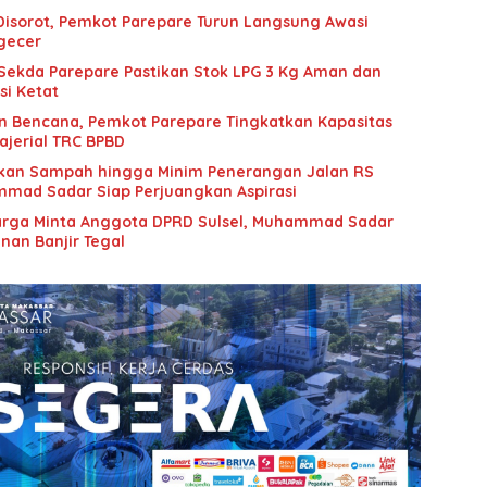
 Disorot, Pemkot Parepare Turun Langsung Awasi
ngecer
 Sekda Parepare Pastikan Stok LPG 3 Kg Aman dan
si Ketat
n Bencana, Pemkot Parepare Tingkatkan Kapasitas
jerial TRC BPBD
an Sampah hingga Minim Penerangan Jalan RS
mad Sadar Siap Perjuangkan Aspirasi
Warga Minta Anggota DPRD Sulsel, Muhammad Sadar
an Banjir Tegal