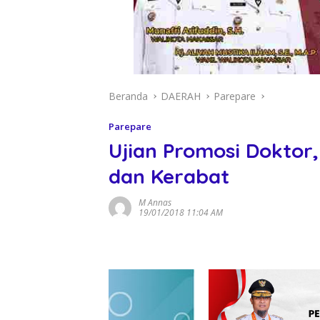
Beranda
DAERAH
Parepare
Parepare
Ujian Promosi Doktor
dan Kerabat
M Annas
19/01/2018 11:04 AM