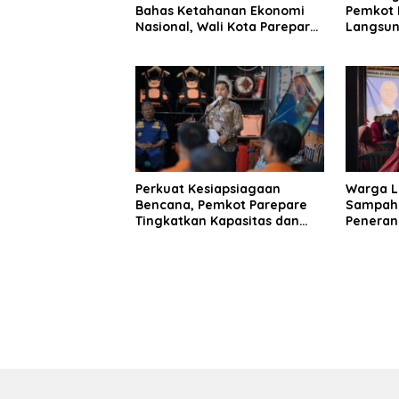
Bahas Ketahanan Ekonomi
Pemkot 
Nasional, Wali Kota Parepare
Langsung
Perkuat Kolaborasi dengan
Hingga 
Dunia Usaha
Perkuat Kesiapsiagaan
Warga L
Bencana, Pemkot Parepare
Sampah 
Tingkatkan Kapasitas dan
Peneran
Kemampuan Manajerial TRC
Habibie
BPBD
Siap Per