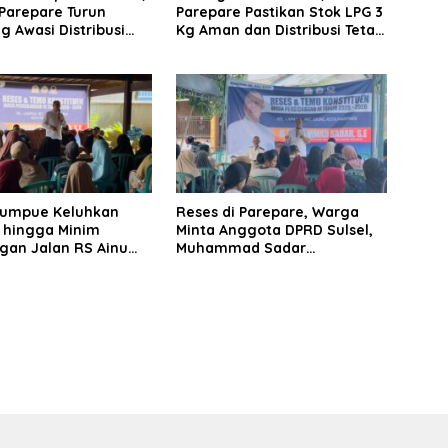
Parepare Turun
Parepare Pastikan Stok LPG 3
 Awasi Distribusi
Kg Aman dan Distribusi Tetap
Pengecer
Diawasi Ketat
umpue Keluhkan
Reses di Parepare, Warga
hingga Minim
Minta Anggota DPRD Sulsel,
gan Jalan RS Ainum
Muhammad Sadar
, Muhammad Sadar
Perjuangkan Penanganan
juangkan Aspirasi
Banjir Tegal