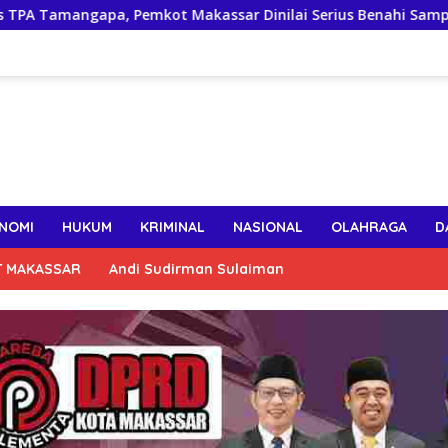
emkot Makassar Dinilai Serius Benahi Sampah
Pimpinan
NOMI
HUKUM
KRIMINAL
NASIONAL
OLAHRAGA
D
T MAKASSAR
Andi Sudirman Sulaiman