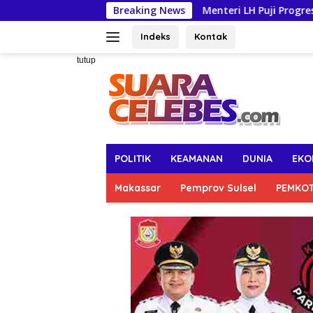
Langsung
Menteri LH Puji Progres TPA Tamangapa, P
Breaking News
ke
konten
Indeks
Kontak
tutup
POLITIK
KEAMANAN
DUNIA
EKO
Makassar
Pemprov Sulsel
PEMKO