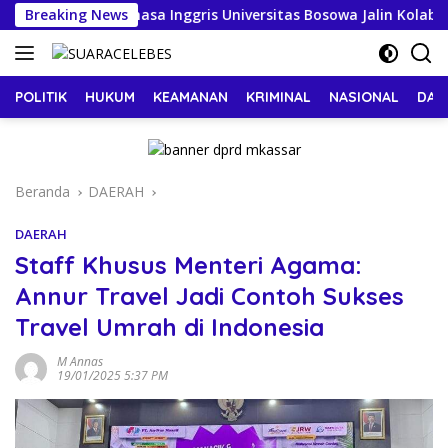
Langsung
endidikan Bahasa Inggris Universitas Bosowa Jalin Kolaborasi 
Breaking News
ke
konten
POLITIK
HUKUM
KEAMANAN
KRIMINAL
NASIONAL
DAE
Beranda
DAERAH
DAERAH
Staff Khusus Menteri Agama:
Annur Travel Jadi Contoh Sukses
Travel Umrah di Indonesia
M Annas
19/01/2025 5:37 PM