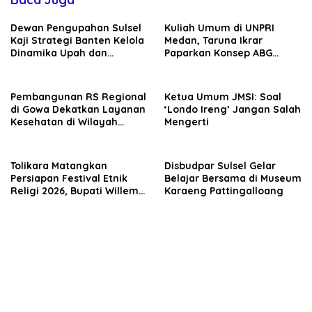
Dewan Pengupahan Sulsel
Kuliah Umum di UNPRI
Kaji Strategi Banten Kelola
Medan, Taruna Ikrar
Dinamika Upah dan
Paparkan Konsep ABG
Investasi
untuk Wujudkan Kampus
Kelas Dunia
Pembangunan RS Regional
Ketua Umum JMSI: Soal
di Gowa Dekatkan Layanan
‘Londo Ireng’ Jangan Salah
Kesehatan di Wilayah
Mengerti
Pegunungan
Tolikara Matangkan
Disbudpar Sulsel Gelar
Persiapan Festival Etnik
Belajar Bersama di Museum
Religi 2026, Bupati Willem
Karaeng Pattingalloang
Wandik Targetkan
Pelaksanaan Berjalan
Sukses dan Jadi Etalase
Budaya Papua