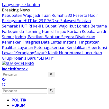
Langsung ke konten
Breaking News
Kabupaten Wajo Jadi Tuan Rumah,530 Peserta Hadir
Peringatan HUT ke-23 PPAD se Sulawesi Selatan
Semarak HUT RI ke-81, Bupati Wajo Ikut Lomba Bersama
Forkopimda
Tasming Hamid Tinjau Korban Kebakaran di
Sumur Jodoh, Pastikan Bantuan Segera Disalurkan
Kemnaker : Integrasi Data Lintas Instansi Tingkatkan
Kualitas Layanan Ketenagakerjaan
Kendalikan Hipertensi
Lewat “KeranjangSayur”: Klinik Nuhrintama Luncurkan
GrupProlanis Baru “SEHATI”
Indeks
Kontak
POLITIK
HUKUM