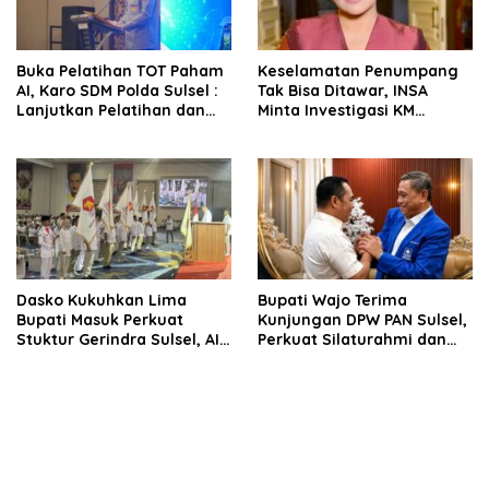
Buka Pelatihan TOT Paham
Keselamatan Penumpang
AI, Karo SDM Polda Sulsel :
Tak Bisa Ditawar, INSA
Lanjutkan Pelatihan dan
Minta Investigasi KM
Edukasi Terhadap Pelajar di
Mutiara Sentosa II Objektif
Seluruh Wilayah Saudara
Dasko Kukuhkan Lima
Bupati Wajo Terima
Bupati Masuk Perkuat
Kunjungan DPW PAN Sulsel,
Stuktur Gerindra Sulsel, AIA
Perkuat Silaturahmi dan
Targetkan Konsolidasi
Sinergi Pembangunan
hingga Tingkat TPS
Daerah