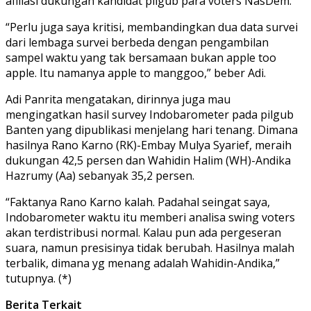
afiliasi dukungan kandidat pilgub para voters NasDem.
“Perlu juga saya kritisi, membandingkan dua data survei
dari lembaga survei berbeda dengan pengambilan
sampel waktu yang tak bersamaan bukan apple too
apple. Itu namanya apple to manggoo,” beber Adi.
Adi Panrita mengatakan, dirinnya juga mau
mengingatkan hasil survey Indobarometer pada pilgub
Banten yang dipublikasi menjelang hari tenang. Dimana
hasilnya Rano Karno (RK)-Embay Mulya Syarief, meraih
dukungan 42,5 persen dan Wahidin Halim (WH)-Andika
Hazrumy (Aa) sebanyak 35,2 persen.
“Faktanya Rano Karno kalah. Padahal seingat saya,
Indobarometer waktu itu memberi analisa swing voters
akan terdistribusi normal. Kalau pun ada pergeseran
suara, namun presisinya tidak berubah. Hasilnya malah
terbalik, dimana yg menang adalah Wahidin-Andika,”
tutupnya. (*)
Berita Terkait