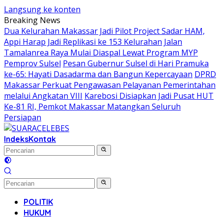
Langsung ke konten
Breaking News
Dua Kelurahan Makassar Jadi Pilot Project Sadar HAM,
Appi Harap Jadi Replikasi ke 153 Kelurahan
Jalan
Tamalanrea Raya Mulai Diaspal Lewat Program MYP
Pemprov Sulsel
Pesan Gubernur Sulsel di Hari Pramuka
ke-65: Hayati Dasadarma dan Bangun Kepercayaan
DPRD
Makassar Perkuat Pengawasan Pelayanan Pemerintahan
melalui Angkatan VIII
Karebosi Disiapkan Jadi Pusat HUT
Ke-81 RI, Pemkot Makassar Matangkan Seluruh
Persiapan
Indeks
Kontak
POLITIK
HUKUM