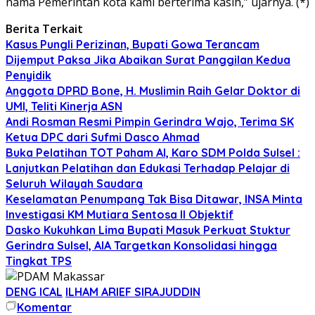
nama Pemerintah kota kami berterima kasih,” ujarnya. (*)
Berita Terkait
Kasus Pungli Perizinan, Bupati Gowa Terancam
Dijemput Paksa Jika Abaikan Surat Panggilan Kedua
Penyidik
Anggota DPRD Bone, H. Muslimin Raih Gelar Doktor di
UMI, Teliti Kinerja ASN
Andi Rosman Resmi Pimpin Gerindra Wajo, Terima SK
Ketua DPC dari Sufmi Dasco Ahmad
Buka Pelatihan TOT Paham AI, Karo SDM Polda Sulsel :
Lanjutkan Pelatihan dan Edukasi Terhadap Pelajar di
Seluruh Wilayah Saudara
Keselamatan Penumpang Tak Bisa Ditawar, INSA Minta
Investigasi KM Mutiara Sentosa II Objektif
Dasko Kukuhkan Lima Bupati Masuk Perkuat Stuktur
Gerindra Sulsel, AIA Targetkan Konsolidasi hingga
Tingkat TPS
DENG ICAL
ILHAM ARIEF SIRAJUDDIN
Komentar